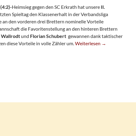
(4:2)-
Heimsieg gegen den SC Erkrath hat unsere
II.
tzten Spieltag den Klassenerhalt in der Verbandsliga
 an den vorderen drei Brettern nominelle Vorteile
nnschaft die Favoritenstellung an den hinteren Brettern
 Wallrodt
und
Florian Schubert
gewannen dank taktischer
U20 II Sichert Klassenerhalt
n diese Vorteile in volle Zähler um.
Weiterlesen
→