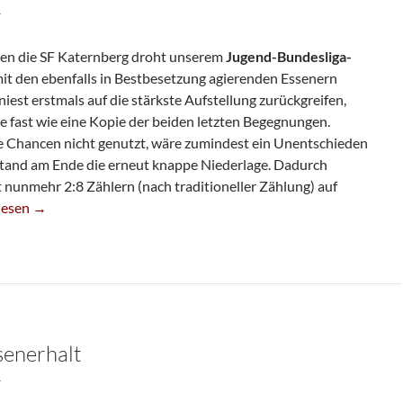
T
en die SF Katernberg droht unserem
Jugend-Bundesliga-
mit den ebenfalls in Bestbesetzung agierenden Essenern
est erstmals auf die stärkste Aufstellung zurückgreifen,
e fast wie eine Kopie der beiden letzten Begegnungen.
e Chancen nicht genutzt, wäre zumindest ein Unentschieden
tand am Ende die erneut knappe Niederlage. Dadurch
 nunmehr 2:8 Zählern (nach traditioneller Zählung) auf
 Droht Bundesliga-Abstieg
lesen
→
senerhalt
T