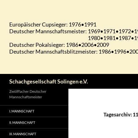
Zum
Inhalt
springen
Suchen
Schachgesellschaft Solingen e.V.
Zwölffacher Deutscher
Mannschaftsmeister
I. MANNSCHAFT
Tagesarchiv: 1
II. MANNSCHAFT
III. MANNSCHAFT