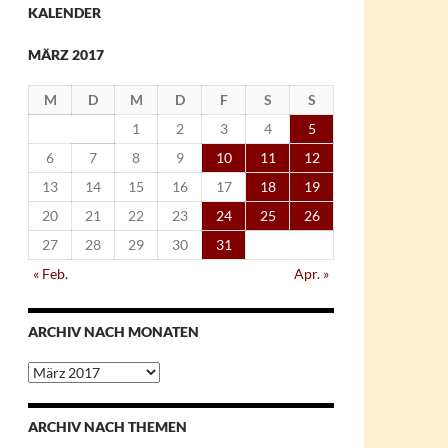
KALENDER
MÄRZ 2017
M
D
M
D
F
S
S
1
2
3
4
5
6
7
8
9
10
11
12
13
14
15
16
17
18
19
20
21
22
23
24
25
26
27
28
29
30
31
« Feb.
Apr. »
ARCHIV NACH MONATEN
Archiv
nach
Monaten
ARCHIV NACH THEMEN