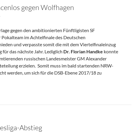
ncenlos gegen Wolfhagen
T
lage gegen den ambitionierten Fünftligisten SF
 Pokalteam im Achtelfinale des Deutschen
eden und verpasste somit die mit dem Viertelfinaleinzug
für das nächste Jahr. Lediglich
Dr. Florian Handke
konnte
amtierenden russischen Landesmeister GM Alexander
teteilung erzielen. Somit muss im bald startenden NRW-
eicht werden, um sich für die DSB-Ebene 2017/18 zu
 Chancenlos Gegen Wolfhagen
esliga-Abstieg