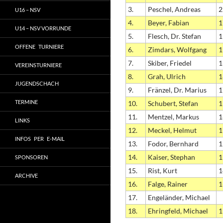
3.
Peschel, Andreas
2
U16 – NSV
4.
Beyer, Fabian
1
U14 – NSV VORRUNDE
5.
Flesch, Dr. Stefan
1
OFFENE TURNIERE
6.
Zimdars, Wolfgang
1
7.
Skiber, Friedel
1
VEREINSTURNIERE
8.
Grah, Ulrich
1
JUGENDSCHACH
9.
Fränzel, Dr. Marius
1
TERMINE
10.
Schubert, Stefan
1
11.
Mentzel, Markus
1
LINKS
12.
Meckel, Helmut
1
INFOS PER E-MAIL
13.
Fodor, Bernhard
1
14.
Kaiser, Stephan
1
SPONSOREN
15.
Rist, Kurt
1
ARCHIVE
16.
Falge, Rainer
1
17.
Engeländer, Michael
18.
Ehringfeld, Michael
1