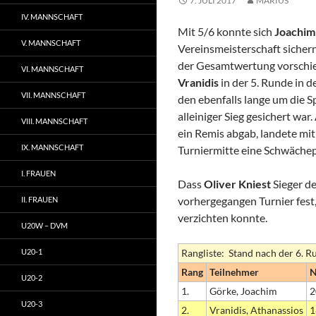
7. JULI 2017
MARIUS
IV. MANNSCHAFT
Mit 5/6 konnte sich
Joachim
V. MANNSCHAFT
Vereinsmeisterschaft sicher
der Gesamtwertung vorschie
VI. MANNSCHAFT
Vranidis
in der 5. Runde in
VII. MANNSCHAFT
den ebenfalls lange um die 
alleiniger Sieg gesichert war.
VIII. MANNSCHAFT
ein Remis abgab, landete mi
IX. MANNSCHAFT
Turniermitte eine Schwächeph
I. FRAUEN
Dass
Oliver Kniest
Sieger d
vorhergegangen Turnier fest,
II. FRAUEN
verzichten konnte.
U20W – DVM
U20-1
Rangliste: Stand nach der 6. R
Rang
Teilnehmer
U20-2
1.
Görke, Joachim
2
U20-3
2.
Vranidis, Athanassios
1