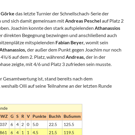
 Görke
das letzte Turnier der Schnellschach-Serie der
n und sich damit gemeinsam mit
Andreas Peschel
auf Platz 2
ben. Joachim konnte den stark aufspielenden
Athanassios
 der direkten Begegnung bezwingen und anschließend auch
Spitzenplätze mitspielenden
Fabian Beyer,
womit sein
Athanassios,
der außer dem Punkt gegen Joachim nur noch
t 4½/6 auf dem 2. Platz, während
Andreas,
der in der
ase zeigte, mit 4/6 und Platz 3 zufrieden sein musste.
er Gesamtwertung ist, stand bereits nach dem
 weshalb Olli auf seine Teilnahme an der letzten Runde
unde
NWZ
G
S
R
V
Punkte
Buchh
BuSumm
037
6
4
2
0
5.0
22.5
125.5
861
6
4
1
1
4.5
21.5
119.5