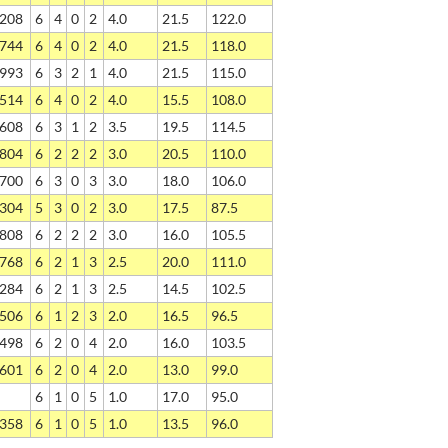
208
6
4
0
2
4.0
21.5
122.0
744
6
4
0
2
4.0
21.5
118.0
993
6
3
2
1
4.0
21.5
115.0
514
6
4
0
2
4.0
15.5
108.0
608
6
3
1
2
3.5
19.5
114.5
804
6
2
2
2
3.0
20.5
110.0
700
6
3
0
3
3.0
18.0
106.0
304
5
3
0
2
3.0
17.5
87.5
808
6
2
2
2
3.0
16.0
105.5
768
6
2
1
3
2.5
20.0
111.0
284
6
2
1
3
2.5
14.5
102.5
506
6
1
2
3
2.0
16.5
96.5
498
6
2
0
4
2.0
16.0
103.5
601
6
2
0
4
2.0
13.0
99.0
6
1
0
5
1.0
17.0
95.0
358
6
1
0
5
1.0
13.5
96.0