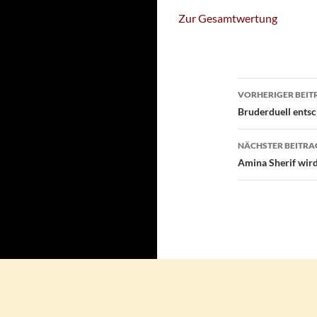
Zur Gesamtwertung
Beitragsn
VORHERIGER BEIT
Bruderduell entsc
NÄCHSTER BEITRA
Amina Sherif wir