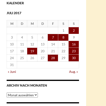
KALENDER
JULI 2017
M
D
M
D
F
S
S
1
2
3
4
5
6
7
8
9
10
11
12
13
14
15
16
17
18
19
20
21
22
23
24
25
26
27
28
29
30
31
« Juni
Aug. »
ARCHIV NACH MONATEN
Archiv
nach
Monaten