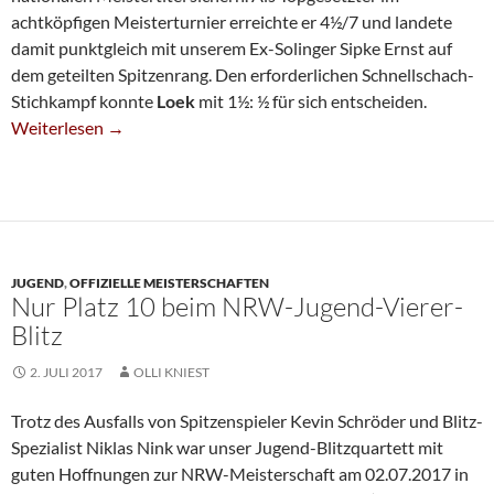
achtköpfigen Meisterturnier erreichte er 4½/7 und landete
damit punktgleich mit unserem Ex-Solinger Sipke Ernst auf
dem geteilten Spitzenrang. Den erforderlichen Schnellschach-
Stichkampf konnte
Loek
mit 1½: ½ für sich entscheiden.
Achter Meistertitel Für Loek Van Wely
Weiterlesen
→
JUGEND
,
OFFIZIELLE MEISTERSCHAFTEN
Nur Platz 10 beim NRW-Jugend-Vierer-
Blitz
2. JULI 2017
OLLI KNIEST
Trotz des Ausfalls von Spitzenspieler Kevin Schröder und Blitz-
Spezialist Niklas Nink war unser Jugend-Blitzquartett mit
guten Hoffnungen zur NRW-Meisterschaft am 02.07.2017 in