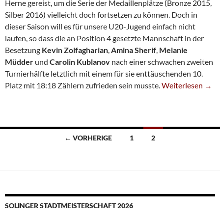
Herne gereist, um die Serie der Medaillenplätze (Bronze 2015,
Silber 2016) vielleicht doch fortsetzen zu können. Doch in
dieser Saison will es für unsere U20-Jugend einfach nicht
laufen, so dass die an Position 4 gesetzte Mannschaft in der
Besetzung
Kevin Zolfagharian
,
Amina Sherif
,
Melanie
Müdder
und
Carolin Kublanov
nach einer schwachen zweiten
Turnierhälfte letztlich mit einem für sie enttäuschenden 10.
Nur Platz 10 Bei
Platz mit 18:18 Zählern zufrieden sein musste.
Weiterlesen
→
Beitragsnavigation
← VORHERIGE
1
2
SOLINGER STADTMEISTERSCHAFT 2026