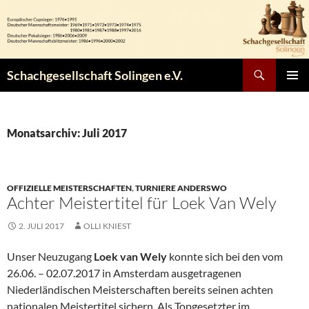
Zum
Inhalt
springen
Suchen
Schachgesellschaft Solingen e.V.
PRIMÄR
MENÜ
Monatsarchiv: Juli 2017
OFFIZIELLE MEISTERSCHAFTEN
,
TURNIERE ANDERSWO
Achter Meistertitel für Loek Van Wely
2. JULI 2017
OLLI KNIEST
Unser Neuzugang
Loek van Wely
konnte sich bei den vom
26.06. – 02.07.2017 in Amsterdam ausgetragenen
Niederländischen Meisterschaften bereits seinen achten
nationalen Meistertitel sichern. Als Topgesetzter im