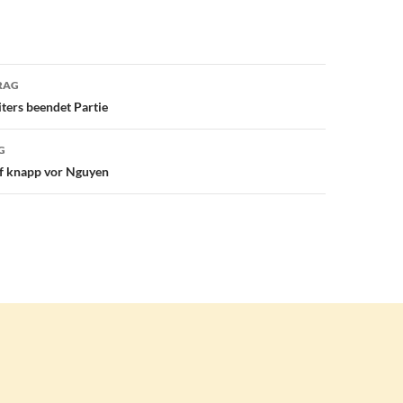
avigation
RAG
iters beendet Partie
G
f knapp vor Nguyen