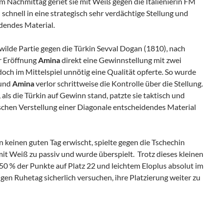
am Nachmittag geriet sie mit Weiß gegen die Italienierin FM
schnell in eine strategisch sehr verdächtige Stellung und
dendes Material.
wilde Partie gegen die Türkin Sevval Dogan (1810), nach
r Eröffnung
Amina
direkt eine Gewinnstellung mit zwei
och im Mittelspiel unnötig eine Qualität opferte. So wurde
 und
Amina
verlor schrittweise die Kontrolle über die Stellung.
s die Türkin auf Gewinn stand, patzte sie taktisch und
schen Verstellung einer Diagonale entscheidendes Material
n keinen guten Tag erwischt, spielte gegen die Tschechin
 Weiß zu passiv und wurde überspielt. Trotz dieses kleinen
50 % der Punkte auf Platz 22 und leichtem Eloplus absolut im
gen Ruhetag sicherlich versuchen, ihre Platzierung weiter zu