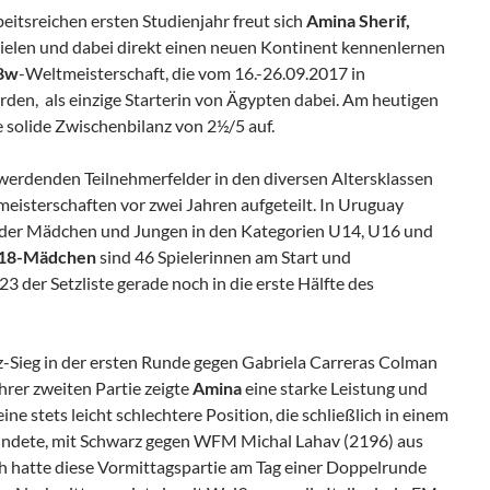
eitsreichen ersten Studienjahr freut sich
Amina Sherif,
spielen und dabei direkt einen neuen Kontinent kennenlernen
8w
-Weltmeisterschaft, die vom 16.-26.09.2017 in
en, als einzige Starterin von Ägypten dabei. Am heutigen
e solide Zwischenbilanz von 2½/5 auf.
erdenden Teilnehmerfelder in den diversen Altersklassen
eisterschaften vor zwei Jahren aufgeteilt. In Uruguay
 der Mädchen und Jungen in den Kategorien U14, U16 und
18-Mädchen
sind 46 Spielerinnen am Start und
3 der Setzliste gerade noch in die erste Hälfte des
tz-Sieg in der ersten Runde gegen Gabriela Carreras Colman
ihrer zweiten Partie zeigte
Amina
eine starke Leistung und
ine stets leicht schlechtere Position, die schließlich in einem
ndete, mit Schwarz gegen WFM Michal Lahav (2196) aus
ch hatte diese Vormittagspartie am Tag einer Doppelrunde