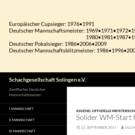
Zum
Inhalt
springen
Suchen
Schachgesellschaft Solingen e.V.
Zwölffacher Deutscher
Mannschaftsmeister
I. MANNSCHAFT
JUGEND
,
OFFIZIELLE MEISTERSC
Solider WM-Start f
II. MANNSCHAFT
21. SEPTEMBER 2017
OLLI 
III. MANNSCHAFT