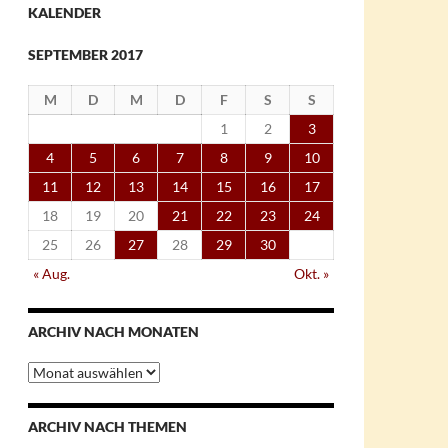
KALENDER
SEPTEMBER 2017
M
D
M
D
F
S
S
1
2
3
4
5
6
7
8
9
10
11
12
13
14
15
16
17
18
19
20
21
22
23
24
25
26
27
28
29
30
« Aug.
Okt. »
ARCHIV NACH MONATEN
Archiv
nach
Monaten
ARCHIV NACH THEMEN