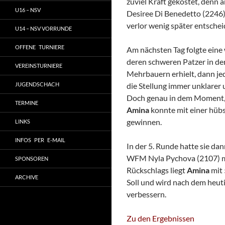
zuviel Kraft gekostet, denn 
U16 – NSV
Desiree Di Benedetto (2246) 
verlor wenig später entschei
U14 – NSV VORRUNDE
OFFENE TURNIERE
Am nächsten Tag folgte eine 
deren schweren Patzer in de
VEREINSTURNIERE
Mehrbauern erhielt, dann jed
JUGENDSCHACH
die Stellung immer unklarer
Doch genau in dem Moment, al
TERMINE
Amina
konnte mit einer hüb
gewinnen.
LINKS
INFOS PER E-MAIL
In der 5. Runde hatte sie dan
WFM Nyla Pychova (2107) mit
SPONSOREN
Rückschlags liegt
Amina
mit 
ARCHIVE
Soll und wird nach dem heuti
verbessern.
Zu den Ergebnissen