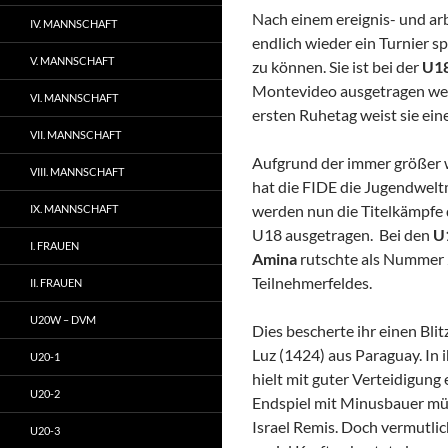
Nach einem ereignis- und arb
IV. MANNSCHAFT
endlich wieder ein Turnier 
V. MANNSCHAFT
zu können. Sie ist bei der
U1
Montevideo ausgetragen werd
VI. MANNSCHAFT
ersten Ruhetag weist sie ein
VII. MANNSCHAFT
Aufgrund der immer größer w
VIII. MANNSCHAFT
hat die FIDE die Jugendweltm
werden nun die Titelkämpfe
IX. MANNSCHAFT
U18 ausgetragen. Bei den
U
I. FRAUEN
Amina
rutschte als Nummer 2
Teilnehmerfeldes.
II. FRAUEN
U20W – DVM
Dies bescherte ihr einen Bli
Luz (1424) aus Paraguay. In 
U20-1
hielt mit guter Verteidigung e
U20-2
Endspiel mit Minusbauer mü
Israel Remis. Doch vermutli
U20-3