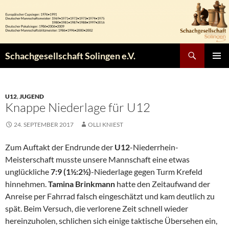
Zum
Inhalt
springen
Suchen
Schachgesellschaft Solingen e.V.
PRIMÄR
MENÜ
U12
,
JUGEND
Knappe Niederlage für U12
24. SEPTEMBER 2017
OLLI KNIEST
Zum Auftakt der Endrunde der
U12
-Niederrhein-
Meisterschaft musste unsere Mannschaft eine etwas
unglückliche
7:9 (1½:2½)
-Niederlage gegen Turm Krefeld
hinnehmen.
Tamina Brinkmann
hatte den Zeitaufwand der
Anreise per Fahrrad falsch eingeschätzt und kam deutlich zu
spät. Beim Versuch, die verlorene Zeit schnell wieder
hereinzuholen, schlichen sich einige taktische Übersehen ein,