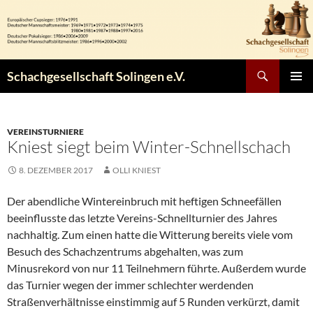
Zum
Inhalt
springen
Suchen
Schachgesellschaft Solingen e.V.
PRIMÄR
MENÜ
VEREINSTURNIERE
Kniest siegt beim Winter-Schnellschach
8. DEZEMBER 2017
OLLI KNIEST
Der abendliche Wintereinbruch mit heftigen Schneefällen
beeinflusste das letzte Vereins-Schnellturnier des Jahres
nachhaltig. Zum einen hatte die Witterung bereits viele vom
Besuch des Schachzentrums abgehalten, was zum
Minusrekord von nur 11 Teilnehmern führte. Außerdem wurde
das Turnier wegen der immer schlechter werdenden
Straßenverhältnisse einstimmig auf 5 Runden verkürzt, damit