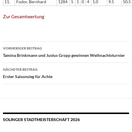
11.
Fodor, Bernhard
1284
5
1
0
4
1.0
9.5
50.5
Zur Gesamtwertung
Beitragsnavigation
VORHERIGER BEITRAG
Tamina Brinkmann und Justus Gropp gewinnen Weihnachtsturnier
NÄCHSTER BEITRAG
Erster Saisonsieg für Achte
SOLINGER STADTMEISTERSCHAFT 2026