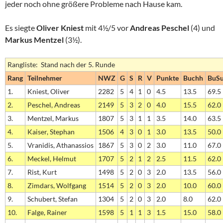
jeder noch ohne größere Probleme nach Hause kam.
Es siegte
Oliver Kniest
mit 4½/5 vor
Andreas Peschel
(4) und
Markus Mentzel
(3½).
Rangliste: Stand nach der 5. Runde
Rang
Teilnehmer
NWZ
G
S
R
V
Punkte
Buchh
BuS
1.
Kniest, Oliver
2282
5
4
1
0
4.5
13.5
69.5
2.
Peschel, Andreas
2149
5
3
2
0
4.0
15.5
62.0
3.
Mentzel, Markus
1807
5
3
1
1
3.5
14.0
63.5
4.
Kaiser, Stephan
1506
4
3
0
1
3.0
13.5
50.0
5.
Vranidis, Athanassios
1867
5
3
0
2
3.0
11.0
67.0
6.
Meckel, Helmut
1707
5
2
1
2
2.5
11.5
62.0
7.
Rist, Kurt
1498
5
2
0
3
2.0
13.5
56.0
8.
Zimdars, Wolfgang
1514
5
2
0
3
2.0
10.0
60.0
9.
Schubert, Stefan
1304
5
2
0
3
2.0
8.0
62.0
10.
Falge, Rainer
1598
5
1
1
3
1.5
15.0
58.0