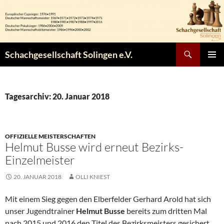
Zum
Inhalt
springen
Suchen
Schachgesellschaft Solingen e.V.
PRIMÄR
MENÜ
Tagesarchiv: 20. Januar 2018
OFFIZIELLE MEISTERSCHAFTEN
Helmut Busse wird erneut Bezirks-
Einzelmeister
20. JANUAR 2018
OLLI KNIEST
Mit einem Sieg gegen den Elberfelder Gerhard Arold hat sich
unser Jugendtrainer
Helmut Busse
bereits zum dritten Mal
nach 2015 und 2016 den Titel des Bezirksmeisters gesichert.