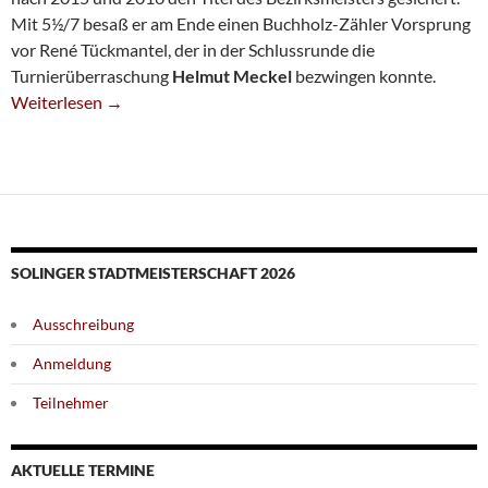
Mit 5½/7 besaß er am Ende einen Buchholz-Zähler Vorsprung
vor René Tückmantel, der in der Schlussrunde die
Turnierüberraschung
Helmut Meckel
bezwingen konnte.
Helmut Busse Wird Erneut Bezirks-Einzelmeister
Weiterlesen
→
SOLINGER STADTMEISTERSCHAFT 2026
Ausschreibung
Anmeldung
Teilnehmer
AKTUELLE TERMINE