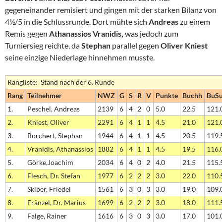
gegeneinander remisiert und gingen mit der starken Bilanz von
4½/5 in die Schlussrunde. Dort mühte sich
Andreas
zu einem
Remis gegen
Athanassios Vranidis,
was jedoch zum
Turniersieg reichte, da
Stephan
parallel gegen
Oliver Kniest
seine einzige Niederlage hinnehmen musste.
Rangliste: Stand nach der 6. Runde
Rang
Teilnehmer
NWZ
G
S
R
V
Punkte
Buchh
BuS
1.
Peschel, Andreas
2139
6
4
2
0
5.0
22.5
121.
2.
Kniest, Oliver
2291
6
4
1
1
4.5
21.0
121.
3.
Borchert, Stephan
1944
6
4
1
1
4.5
20.5
119.
4.
Vranidis, Athanassios
1882
6
4
1
1
4.5
19.5
116.
5.
Görke,Joachim
2034
6
4
0
2
4.0
21.5
115.
6.
Flesch, Dr. Stefan
1977
6
2
2
2
3.0
22.0
110.
7.
Skiber, Friedel
1561
6
3
0
3
3.0
19.0
109.
8.
Fränzel, Dr. Marius
1699
6
2
2
2
3.0
18.0
111.
9.
Falge, Rainer
1616
6
3
0
3
3.0
17.0
101.