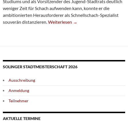
Studiums und als Vorsitzender des Jugend-Stadtrats deutlich
weniger Zeit für Schach aufwenden kann, konnte er die
ambitionierten Herausforderer als Schnellschach-Spezialist
Niklas Nink Verteidigt Jugend-Stadtmeist
souverän distanzieren.
Weiterlesen
→
SOLINGER STADTMEISTERSCHAFT 2026
Ausschreibung
Anmeldung
Teilnehmer
AKTUELLE TERMINE