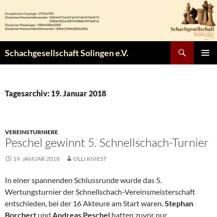
Zum
Inhalt
springen
Suchen
Schachgesellschaft Solingen e.V.
PRIMÄR
MENÜ
Tagesarchiv: 19. Januar 2018
VEREINSTURNIERE
Peschel gewinnt 5. Schnellschach-Turnier
19. JANUAR 2018
OLLI KNIEST
In einer spannenden Schlussrunde wurde das 5.
Wertungsturnier der Schnellschach-Vereinsmeisterschaft
entschieden, bei der 16 Akteure am Start waren.
Stephan
Borchert
und
Andreas Peschel
hatten zuvor nur