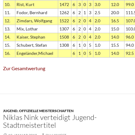
10.
Rist, Kurt
1472
6
3
0
3
3.0
12.0
99.0
11.
Fodor, Bernhard
1262
6
2
1
3
2.5
20.0
111.
12.
Zimdars, Wolfgang
1522
6
2
0
4
2.0
16.5
107.
13.
Mix, Lothar
1307
6
2
0
4
2.0
15.0
103.
14.
Kaiser, Stephan
1508
6
2
0
4
2.0
14.0
96.0
15.
Schubert, Stefan
1308
6
1
0
5
1.0
15.5
94.0
16.
Engeländer,Michael
6
1
0
5
1.0
14.0
92.5
Zur Gesamtwertung
JUGEND
,
OFFIZIELLE MEISTERSCHAFTEN
Niklas Nink verteidigt Jugend-
Stadtmeistertitel