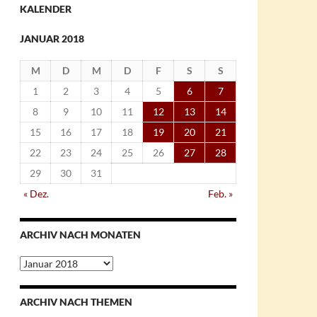
KALENDER
JANUAR 2018
M
D
M
D
F
S
S
1
2
3
4
5
6
7
8
9
10
11
12
13
14
15
16
17
18
19
20
21
22
23
24
25
26
27
28
29
30
31
« Dez.
Feb. »
ARCHIV NACH MONATEN
Archiv
nach
Monaten
ARCHIV NACH THEMEN