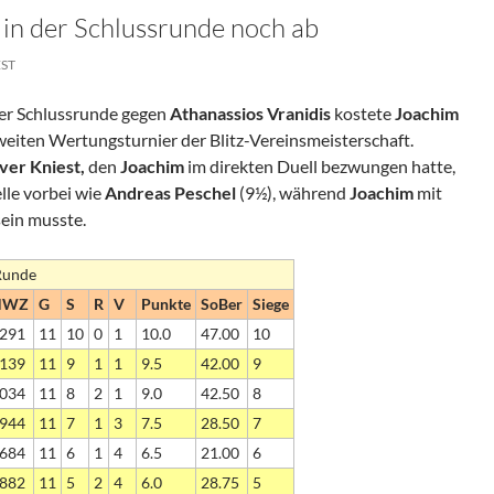
 in der Schlussrunde noch ab
EST
der Schlussrunde gegen
Athanassios Vranidis
kostete
Joachim
weiten Wertungsturnier der Blitz-Vereinsmeisterschaft.
ver Kniest,
den
Joachim
im direkten Duell bezwungen hatte,
lle vorbei wie
Andreas Peschel
(9½), während
Joachim
mit
sein musste.
 Runde
NWZ
G
S
R
V
Punkte
SoBer
Siege
291
11
10
0
1
10.0
47.00
10
139
11
9
1
1
9.5
42.00
9
034
11
8
2
1
9.0
42.50
8
944
11
7
1
3
7.5
28.50
7
684
11
6
1
4
6.5
21.00
6
882
11
5
2
4
6.0
28.75
5