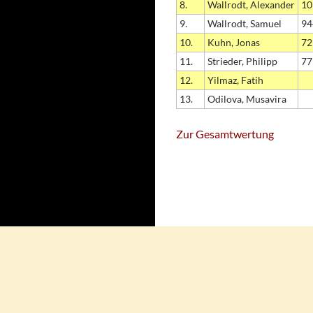
8.
Wallrodt, Alexander
10
9.
Wallrodt, Samuel
94
10.
Kuhn, Jonas
72
11.
Strieder, Philipp
77
12.
Yilmaz, Fatih
13.
Odilova, Musavira
Zur Gesamtwertung