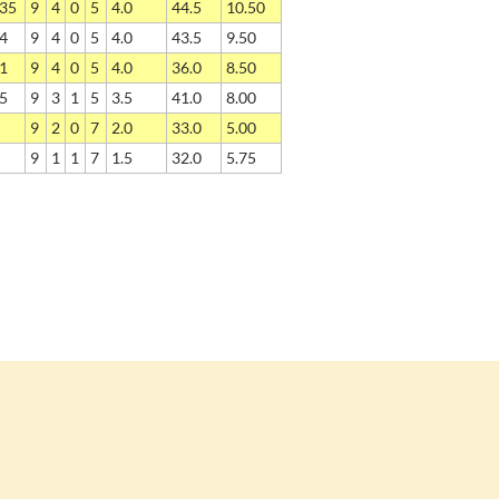
35
9
4
0
5
4.0
44.5
10.50
4
9
4
0
5
4.0
43.5
9.50
1
9
4
0
5
4.0
36.0
8.50
5
9
3
1
5
3.5
41.0
8.00
9
2
0
7
2.0
33.0
5.00
9
1
1
7
1.5
32.0
5.75