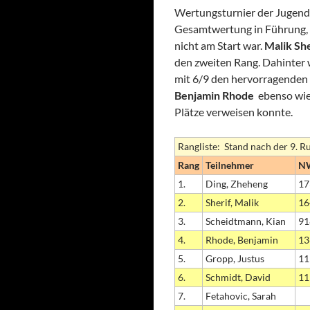
Wertungsturnier der Jugend-B
Gesamtwertung in Führung, d
nicht am Start war.
Malik Sh
den zweiten Rang. Dahinter
mit 6/9 den hervorragenden 
Benjamin Rhode
ebenso wie
Plätze verweisen konnte.
Rangliste: Stand nach der 9. R
Rang
Teilnehmer
N
1.
Ding, Zheheng
17
2.
Sherif, Malik
16
3.
Scheidtmann, Kian
91
4.
Rhode, Benjamin
13
5.
Gropp, Justus
11
6.
Schmidt, David
11
7.
Fetahovic, Sarah