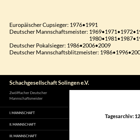
Zum
Inhalt
springen
Suchen
Schachgesellschaft Solingen e.V.
Zwölffacher Deutscher
Mannschaftsmeister
I. MANNSCHAFT
Tagesarchiv: 12
II. MANNSCHAFT
III. MANNSCHAFT