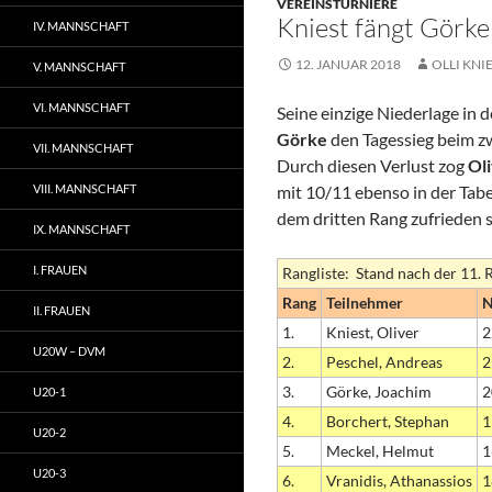
VEREINSTURNIERE
Kniest fängt Görke
IV. MANNSCHAFT
12. JANUAR 2018
OLLI KNI
V. MANNSCHAFT
VI. MANNSCHAFT
Seine einzige Niederlage in 
Görke
den Tagessieg beim z
VII. MANNSCHAFT
Durch diesen Verlust zog
Oli
VIII. MANNSCHAFT
mit 10/11 ebenso in der Tabe
dem dritten Rang zufrieden 
IX. MANNSCHAFT
I. FRAUEN
Rangliste: Stand nach der 11.
Rang
Teilnehmer
II. FRAUEN
1.
Kniest, Oliver
2
U20W – DVM
2.
Peschel, Andreas
2
3.
Görke, Joachim
2
U20-1
4.
Borchert, Stephan
1
U20-2
5.
Meckel, Helmut
1
U20-3
6.
Vranidis, Athanassios
1