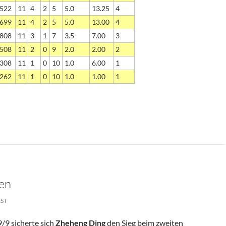
522
11
4
2
5
5.0
13.25
4
699
11
4
2
5
5.0
13.00
4
808
11
3
1
7
3.5
7.00
3
508
11
2
0
9
2.0
2.00
2
308
11
1
0
10
1.0
6.00
1
262
11
1
0
10
1.0
1.00
1
ten
EST
/9 sicherte sich
Zheheng Ding
den Sieg beim zweiten