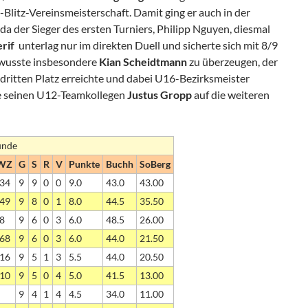
litz-Vereinsmeisterschaft. Damit ging er auch in der
a der Sieger des ersten Turniers, Philipp Nguyen, diesmal
erif
unterlag nur im direkten Duell und sicherte sich mit 8/9
 wusste insbesondere
Kian Scheidtmann
zu überzeugen, der
dritten Platz erreichte und dabei U16-Bezirksmeister
 seinen U12-Teamkollegen
Justus Gropp
auf die weiteren
unde
WZ
G
S
R
V
Punkte
Buchh
SoBerg
34
9
9
0
0
9.0
43.0
43.00
49
9
8
0
1
8.0
44.5
35.50
8
9
6
0
3
6.0
48.5
26.00
68
9
6
0
3
6.0
44.0
21.50
16
9
5
1
3
5.5
44.0
20.50
10
9
5
0
4
5.0
41.5
13.00
9
4
1
4
4.5
34.0
11.00