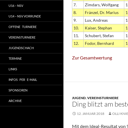
7.
Zimdars, Wolfgang
1
U16 – NSV
8.
Fränzel, Dr. Marius
1
U14 – NSV VORRUNDE
9.
Lux, Andreas
1
OFFENE TURNIERE
10.
Kaiser, Stephan
1
11.
Schubert, Stefan
1
VEREINSTURNIERE
12.
Fodor, Bernhard
1
JUGENDSCHACH
Zur Gesamtwertung
TERMINE
LINKS
INFOS PER E-MAIL
SPONSOREN
JUGEND
,
VEREINSTURNIERE
ARCHIVE
Ding blitzt am bes
12. JANUAR 2018
OLLI KNI
Mit dem Ideal-Resultat von 9