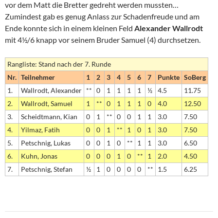
vor dem Matt die Bretter gedreht werden mussten…
Zumindest gab es genug Anlass zur Schadenfreude und am
Ende konnte sich in einem kleinen Feld
Alexander Wallrodt
mit 4½/6 knapp vor seinem Bruder Samuel (4) durchsetzen.
Rangliste: Stand nach der 7. Runde
Nr.
Teilnehmer
1
2
3
4
5
6
7
Punkte
SoBerg
1.
Wallrodt, Alexander
**
0
1
1
1
1
½
4.5
11.75
2.
Wallrodt, Samuel
1
**
0
1
1
1
0
4.0
12.50
3.
Scheidtmann, Kian
0
1
**
0
0
1
1
3.0
7.50
4.
Yilmaz, Fatih
0
0
1
**
1
0
1
3.0
7.50
5.
Petschnig, Lukas
0
0
1
0
**
1
1
3.0
6.50
6.
Kuhn, Jonas
0
0
0
1
0
**
1
2.0
4.50
7.
Petschnig, Stefan
½
1
0
0
0
0
**
1.5
6.25