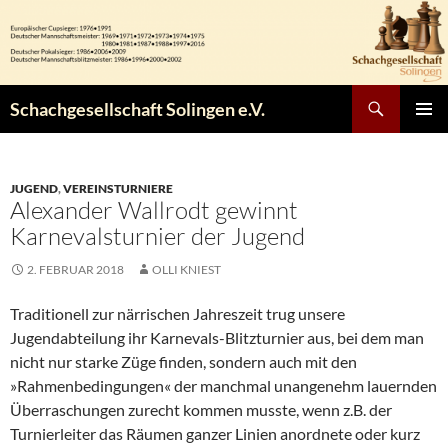
Zum
Inhalt
springen
Suchen
Schachgesellschaft Solingen e.V.
PRIMÄR
MENÜ
JUGEND
,
VEREINSTURNIERE
Alexander Wallrodt gewinnt
Karnevalsturnier der Jugend
2. FEBRUAR 2018
OLLI KNIEST
Traditionell zur närrischen Jahreszeit trug unsere
Jugendabteilung ihr Karnevals-Blitzturnier aus, bei dem man
nicht nur starke Züge finden, sondern auch mit den
»Rahmenbedingungen« der manchmal unangenehm lauernden
Überraschungen zurecht kommen musste, wenn z.B. der
Turnierleiter das Räumen ganzer Linien anordnete oder kurz