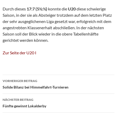
Durch dieses
17:7 (5½:½)
konnte die
U20
diese schwierige
Saison, in der sie als Absteiger trotzdem auf dem letzten Platz
der sehr ausgeglichenen Liga gesetzt war, erfolgreich mit dem
angestrebten Klassenerhalt abschließen. In der nächsten
Saison soll der Blick wieder in die obere Tabellenhälfte
gerichtet werden können.
Zur Seite der U20 I
Beitragsnavigation
VORHERIGER BEITRAG
Solide Bilanz bei Himmelfahrt-Turnieren
NÄCHSTER BEITRAG
Fünfte gewinnt Lokalderby