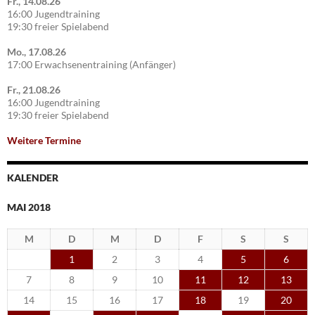
Fr., 14.08.26
16:00 Jugendtraining
19:30 freier Spielabend
Mo., 17.08.26
17:00 Erwachsenentraining (Anfänger)
Fr., 21.08.26
16:00 Jugendtraining
19:30 freier Spielabend
Weitere Termine
KALENDER
MAI 2018
M
D
M
D
F
S
S
1
2
3
4
5
6
7
8
9
10
11
12
13
14
15
16
17
18
19
20