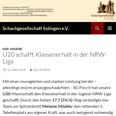
Zum
Inhalt
springen
Suchen
Schachgesellschaft Solingen e.V.
PRIMÄR
MENÜ
U20
,
JUGEND
U20 schafft Klassenerhalt in der NRW-
Liga
13. MAI 2018
OLLI KNIEST
Mit einer couragierten und starken Leistung bei der –
allerdings enorm ersatzgeschwächten – SG Porz II hat unsere
U20
-Mannschaft den Klassenerhalt in der Jugend-NRW-Liga
geschafft. Durch den hohen
17:7 (5½:½)
-Sieg verteidigte das
Team um Spitzenbrett
Melanie Müdder
den rettenden 5.
Tabellenplatz aus eigener Kraft, was auch zwingend notwendig