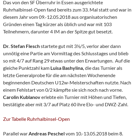
Das von den SF Überruhr in Essen ausgerichtete
Ruhrhalbinsel-Open fand bereits zum 33. Mal statt und war in
diesem Jahr vom 09.-12.05.2018 aus organisatorischen
Gründen einen Tag kürzer als üblich und war mit 103
Teilnehmern, darunter 4 IM an der Spitze gut besetzt.
Dr. Stefan Flesch
startete gut mit 3½/5, verlor aber dann
unnötig eine Partie am Vormittag des Schlusstages und blieb
so mit 4/7 auf Rang 29 etwas unter den Erwartungen. Auf die
gleiche Punktzahl kam
Luisa Bashylina,
die das Turnier als
letzte Generalprobe für die am nächsten Wochenende
beginnenden Deutschen U12w-Meisterschaften nutzte. Nach
einem Fehlstart von 0/2 kämpfte sie sich noch nach vorne.
Carolin Kublanov
erlebte ein Turnier mit Höhen und Tiefen,
bestätigte aber mit 3/7 auf Platz 60 ihre Elo- und DWZ-Zahl.
Zur Tabelle Ruhrhalbinsel-Open
Parallel war
Andreas Peschel
vom 10.-13.05.2018 beim 8.