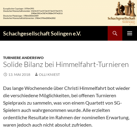
Zum
Inhalt
springen
Suchen
Schachgesellschaft Solingen e.V.
PRIMÄR
MENÜ
TURNIERE ANDERSWO
Solide Bilanz bei Himmelfahrt-Turnieren
13. MAI 2018
OLLI KNIEST
Das lange Wochenende über Christi Himmelfahrt bot wieder
die verschiedene Möglichkeiten, bei offenen Turnieren
Spielpraxis zu sammeln, was von einem Quartett von SG-
Spielern auch wahrgenommen wurde. Alle erzielten
ordentliche Resultate im Rahmen der nominellen Erwartung,
waren jedoch auch nicht absolut zufrieden.