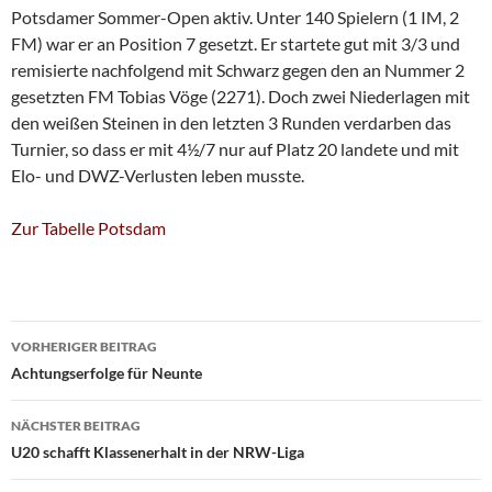
Potsdamer Sommer-Open aktiv. Unter 140 Spielern (1 IM, 2
FM) war er an Position 7 gesetzt. Er startete gut mit 3/3 und
remisierte nachfolgend mit Schwarz gegen den an Nummer 2
gesetzten FM Tobias Vöge (2271). Doch zwei Niederlagen mit
den weißen Steinen in den letzten 3 Runden verdarben das
Turnier, so dass er mit 4½/7 nur auf Platz 20 landete und mit
Elo- und DWZ-Verlusten leben musste.
Zur Tabelle Potsdam
Beitragsnavigation
VORHERIGER BEITRAG
Achtungserfolge für Neunte
NÄCHSTER BEITRAG
U20 schafft Klassenerhalt in der NRW-Liga