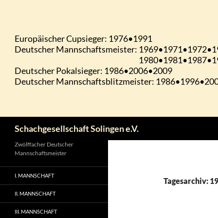
Zum
Inhalt
springen
Suchen
Schachgesellschaft Solingen e.V.
Zwölffacher Deutscher
Mannschaftsmeister
I. MANNSCHAFT
Tagesarchiv: 1
II. MANNSCHAFT
III. MANNSCHAFT