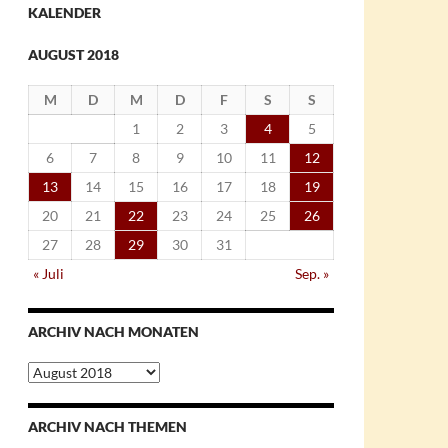
KALENDER
AUGUST 2018
M
D
M
D
F
S
S
1
2
3
4
5
6
7
8
9
10
11
12
13
14
15
16
17
18
19
20
21
22
23
24
25
26
27
28
29
30
31
« Juli
Sep. »
ARCHIV NACH MONATEN
Archiv
nach
Monaten
ARCHIV NACH THEMEN