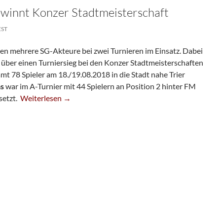
ewinnt Konzer Stadtmeisterschaft
EST
 mehrere SG-Akteure bei zwei Turnieren im Einsatz. Dabei
l
über einen Turniersieg bei den Konzer Stadtmeisterschaften
amt 78 Spieler am 18./19.08.2018 in die Stadt nahe Trier
as
war im A-Turnier mit 44 Spielern an Position 2 hinter FM
Andreas Peschel Gewinnt Konzer Stadtmeisterschaft
setzt.
Weiterlesen
→