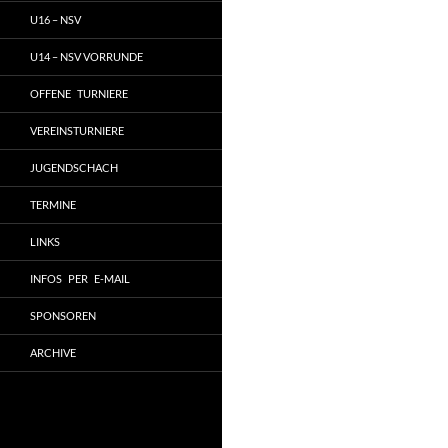
U16 – NSV
U14 – NSV VORRUNDE
OFFENE TURNIERE
VEREINSTURNIERE
JUGENDSCHACH
TERMINE
LINKS
INFOS PER E-MAIL
SPONSOREN
ARCHIVE