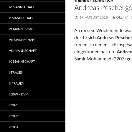
TURNIERE ANDERSWO
Andreas Peschel g
IV. MANNSCHAFT
19. AUGUST 2018
OLLI KNI
V. MANNSCHAFT
VI. MANNSCHAFT
An diesem Wochenende waren
durfte sich
Andreas Pesche
VII. MANNSCHAFT
freuen, zu denen sich insges
VIII. MANNSCHAFT
eingefunden hatten.
Andre
Samir Mohammad (2207) ge
IX. MANNSCHAFT
I. FRAUEN
II. FRAUEN
U20W – DVM
U20-1
U20-2
U20-3