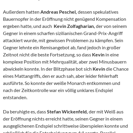
Außerdem hatten
Andreas Peschel,
dessen spekulatives
Bauernopfer in der Eröffnung nicht genügend Kompensation
ergeben hatte, und auch
Kevin Zolfagharian,
der von seinem
Gegner in einem scharfen sizilianischen Grand-Prix-Angriff
attackiert wurde, mit gewissen Problemen zu kämpfen. Sein
Gegner lehnte ein Remisangebot ab, fand jedoch in großer
Zeitnot nicht die beste Fortsetzung, so dass
Kevin
in eine
komplexe Position mit Mehrqualität, aber zwei Minusbauern
abwickeln konnte. In der Blitzphase bot sich
Kevin
die Chance
eines Mattangriffs, den er auch sah, aber leider fehlerhaft
ausführte. So konnte der weiße Monarch entkommen und
nach der Zeitkontrolle war ein völlig unklares Endspiel
entstanden.
Da beruhigte es, dass
Stefan Wickenfeld,
der mit Weiß aus
der Eröffnung nichts erreicht hatte, seinen Gegner in einem
ausgeglichenen Endspiel schrittweise überspielen konnte und
schließlich für die Entscheidung zum 4:1 sorgte. Parallel