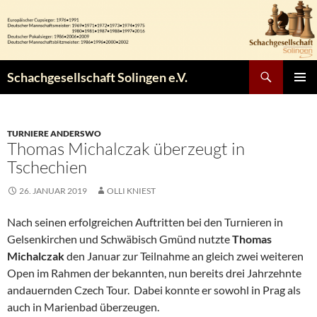
Zum
Inhalt
springen
Suchen
Schachgesellschaft Solingen e.V.
PRIMÄR
MENÜ
TURNIERE ANDERSWO
Thomas Michalczak überzeugt in
Tschechien
26. JANUAR 2019
OLLI KNIEST
Nach seinen erfolgreichen Auftritten bei den Turnieren in
Gelsenkirchen und Schwäbisch Gmünd nutzte
Thomas
Michalczak
den Januar zur Teilnahme an gleich zwei weiteren
Open im Rahmen der bekannten, nun bereits drei Jahrzehnte
andauernden Czech Tour. Dabei konnte er sowohl in Prag als
auch in Marienbad überzeugen.