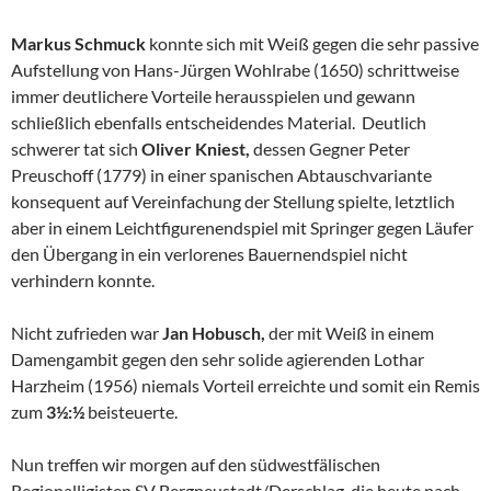
Markus Schmuck
konnte sich mit Weiß gegen die sehr passive
Aufstellung von Hans-Jürgen Wohlrabe (1650) schrittweise
immer deutlichere Vorteile herausspielen und gewann
schließlich ebenfalls entscheidendes Material. Deutlich
schwerer tat sich
Oliver Kniest,
dessen Gegner Peter
Preuschoff (1779) in einer spanischen Abtauschvariante
konsequent auf Vereinfachung der Stellung spielte, letztlich
aber in einem Leichtfigurenendspiel mit Springer gegen Läufer
den Übergang in ein verlorenes Bauernendspiel nicht
verhindern konnte.
Nicht zufrieden war
Jan Hobusch,
der mit Weiß in einem
Damengambit gegen den sehr solide agierenden Lothar
Harzheim (1956) niemals Vorteil erreichte und somit ein Remis
zum
3½:½
beisteuerte.
Nun treffen wir morgen auf den südwestfälischen
Regionalligisten SV Bergneustadt/Derschlag, die heute nach