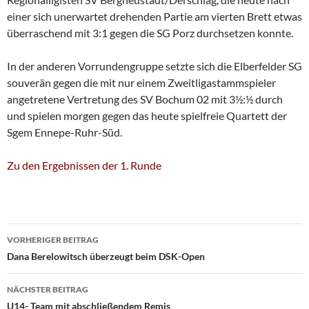
einer sich unerwartet drehenden Partie am vierten Brett etwas
überraschend mit 3:1 gegen die SG Porz durchsetzen konnte.
In der anderen Vorrundengruppe setzte sich die Elberfelder SG
souverän gegen die mit nur einem Zweitligastammspieler
angetretene Vertretung des SV Bochum 02 mit 3½:½ durch
und spielen morgen gegen das heute spielfreie Quartett der
Sgem Ennepe-Ruhr-Süd.
Zu den Ergebnissen der 1. Runde
Beitragsnavigation
VORHERIGER BEITRAG
Dana Berelowitsch überzeugt beim DSK-Open
NÄCHSTER BEITRAG
U14- Team mit abschließendem Remis