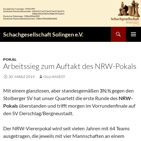
Zum
Inhalt
springen
Suchen
Schachgesellschaft Solingen e.V.
PRIMÄR
MENÜ
POKAL
Arbeitssieg zum Auftakt des NRW-Pokals
30. MÄRZ 2019
OLLI KNIEST
Mit einem glanzlosen, aber standesgemäßen
3½:½
gegen den
Stolberger SV hat unser Quartett die erste Runde des
NRW-
Pokals
überstanden und trifft morgen im Vorrundenfinale auf
den SV Derschlag/Bergneustadt.
Der NRW-Viererpokal wird seit vielen Jahren mit 64 Teams
ausgetragen, die jeweils mit vier Mannschaften an einem