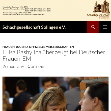
Zum
Inhalt
springen
Suchen
Schachgesellschaft Solingen e.V.
PRIMÄR
MENÜ
FRAUEN
,
JUGEND
,
OFFIZIELLE MEISTERSCHAFTEN
Luisa Bashylina überzeugt bei Deutscher
Frauen-EM
1. JUNI 2019
OLLI KNIEST