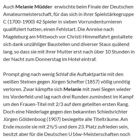
Auch
Melanie Müdder
erwischte beim Finale der Deutschen
Amateurmeisterschaft, für das sich in ihrer Spielstärkegruppe
C (1700-1900) 42 Spieler in sieben Vorrundenturnieren
qualifiziert hatten, einen Fehlstart. Die Anreise nach
Magdeburg am Mittwoch vor Christi Himmelfahrt gestaltete
sich dank unzähliger Baustellen und diverser Staus quälend
lang, so dass sie mit ihrer Mutter erst nach über 10 Stunden in
der Nacht zum Donnerstag im Hotel eintraf.
Prompt ging nach wenig Schlaf die Auftaktpartie mit den
weißen Steinen gegen Jürgen Schefter (1857) völlig unnötig
verloren. Zwar kämpfte sich
Melanie
mit zwei Siegen wieder
ins Vorderfeld und lag nach drei Runden zumindest im Kampf
um den Frauen-Titel mit 2/3 auf dem geteilten ersten Rang.
Doch eine Niederlage gegen den bekannten Schiedsrichter
Jürgen Göldenboog (1907) besiegelte alle Titelträume. Am
Ende musste sie mit 2½/5 und dem 23. Platz zufrieden sein,
besitzt aber für die Deutschen U16w-Meisterschaften noch