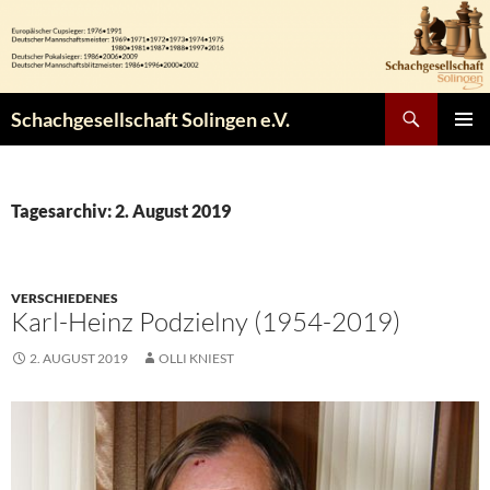
Zum
Inhalt
springen
Suchen
Schachgesellschaft Solingen e.V.
PRIMÄR
MENÜ
Tagesarchiv: 2. August 2019
VERSCHIEDENES
Karl-Heinz Podzielny (1954-2019)
2. AUGUST 2019
OLLI KNIEST