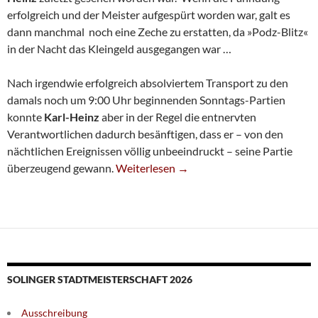
erfolgreich und der Meister aufgespürt worden war, galt es
dann manchmal noch eine Zeche zu erstatten, da »Podz-Blitz«
in der Nacht das Kleingeld ausgegangen war …
Nach irgendwie erfolgreich absolviertem Transport zu den
damals noch um 9:00 Uhr beginnenden Sonntags-Partien
konnte
Karl-Heinz
aber in der Regel die entnervten
Verantwortlichen dadurch besänftigen, dass er – von den
nächtlichen Ereignissen völlig unbeeindruckt – seine Partie
Karl-Heinz Podzielny (1954-2019)
überzeugend gewann.
Weiterlesen
→
SOLINGER STADTMEISTERSCHAFT 2026
Ausschreibung