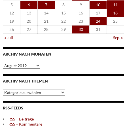
5
6
7
8
9
10
11
12
13
14
15
16
17
18
19
20
21
22
23
24
25
26
27
28
29
30
31
« Juli
Sep. »
ARCHIV NACH MONATEN
Archiv
nach
Monaten
ARCHIV NACH THEMEN
Archiv
nach
Themen
RSS-FEEDS
RSS – Beiträge
RSS – Kommentare