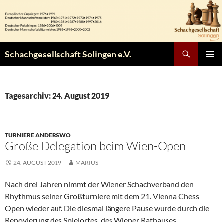
Zum
Inhalt
springen
Suchen
Schachgesellschaft Solingen e.V.
PRIMÄR
MENÜ
Tagesarchiv: 24. August 2019
TURNIERE ANDERSWO
Große Delegation beim Wien-Open
24. AUGUST 2019
MARIUS
Nach drei Jahren nimmt der Wiener Schachverband den
Rhythmus seiner Großturniere mit dem 21. Vienna Chess
Open wieder auf. Die diesmal längere Pause wurde durch die
Renovierung des Spielortes, des Wiener Rathauses,