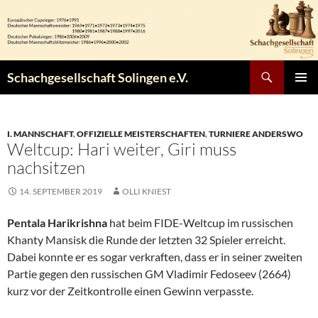
Zum
Inhalt
springen
Suchen
Schachgesellschaft Solingen e.V.
PRIMÄR
MENÜ
I. MANNSCHAFT
,
OFFIZIELLE MEISTERSCHAFTEN
,
TURNIERE ANDERSWO
Weltcup: Hari weiter, Giri muss
nachsitzen
14. SEPTEMBER 2019
OLLI KNIEST
Pentala Harikrishna
hat beim FIDE-Weltcup im russischen
Khanty Mansisk die Runde der letzten 32 Spieler erreicht.
Dabei konnte er es sogar verkraften, dass er in seiner zweiten
Partie gegen den russischen GM Vladimir Fedoseev (2664)
kurz vor der Zeitkontrolle einen Gewinn verpasste.