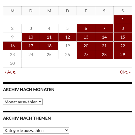
M
D
M
D
F
S
S
1
2
3
4
5
6
7
8
9
10
11
12
13
14
15
16
17
18
19
20
21
22
23
24
25
26
27
28
29
30
« Aug.
Okt. »
ARCHIV NACH MONATEN
Archiv
nach
Monaten
ARCHIV NACH THEMEN
Archiv
nach