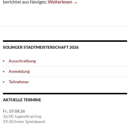
Sechste Unterliegt In Neviges
berichtet aus Neviges:
Weiterlesen
→
SOLINGER STADTMEISTERSCHAFT 2026
Ausschreibung
Anmeldung
Teilnehmer
AKTUELLE TERMINE
Fr., 07.08.26
16:00 Jugendtraining
19:30 freier Spielabend