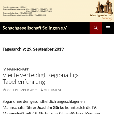
Zum
Inhalt
springen
Suchen
Schachgesellschaft Solingen e.V.
PRIMÄR
MENÜ
Tagesarchiv: 29. September 2019
IV. MANNSCHAFT
Vierte verteidigt Regionalliga-
Tabellenführung
29. SEPTEMBER 2019
OLLI KNIEST
Sogar ohne den gesundheitlich angeschlagenen
Mannschaftsführer
Joachim Görke
konnte sich die
IV.
Mannschaft
mit
4½:3½
bei den Schachfüchsen Kempen