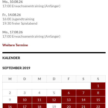
Mo., 10.08.26
17:00 Erwachsenentraining (Anfänger)
Fr., 14.08.26
16:00 Jugendtraining
19:30 freier Spielabend
Mo., 17.08.26
17:00 Erwachsenentraining (Anfänger)
Weitere Termine
KALENDER
SEPTEMBER 2019
M
D
M
D
F
S
S
1
2
3
4
5
6
7
8
9
10
11
12
13
14
15
16
17
18
19
20
21
22