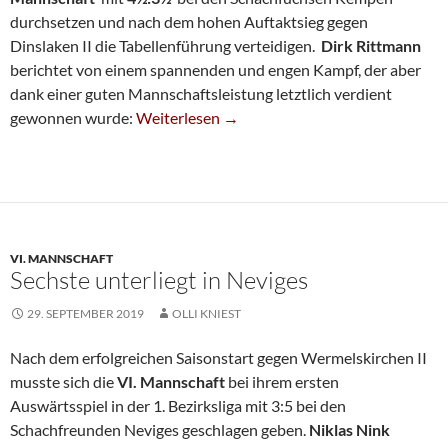
durchsetzen und nach dem hohen Auftaktsieg gegen
Dinslaken II die Tabellenführung verteidigen.
Dirk Rittmann
berichtet von einem spannenden und engen Kampf, der aber
dank einer guten Mannschaftsleistung letztlich verdient
Vierte Verteidigt Regionalliga-Tabellenführun
gewonnen wurde:
Weiterlesen
→
VI. MANNSCHAFT
Sechste unterliegt in Neviges
29. SEPTEMBER 2019
OLLI KNIEST
Nach dem erfolgreichen Saisonstart gegen Wermelskirchen II
musste sich die
VI. Mannschaft
bei ihrem ersten
Auswärtsspiel in der 1. Bezirksliga mit 3:5 bei den
Schachfreunden Neviges geschlagen geben.
Niklas Nink