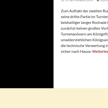
13. SEPTEMBER 2019
OLLI 
Zum Auftakt der zweiten R
seine dritte Partie im Turn
beidseitiger langer Rochade
zunächst keinen großen Vorte
Turmmanövern am Königsflüge
unwiderstehlichen Königsangr
die technische Verwertung im
Weltcup: 
sicher nach Hause.
Weiterle