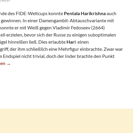
KNIEST
unde des FIDE-Weltcups konnte
Pentala Harikrishna
auch
ier gewinnen. In einer Damengambit-Abtauschvariante mit
 konnte er mit Weiß gegen Vladimir Fedoseev (2664)
il erzielen, bevor sich der Russe zu einigen suboptimalen
l hinreißen ließ. Dies erlaubte
Hari
einen
iff, der ihm schließlich eine Mehrfigur einbrachte. Zwar war
 Endspiel nicht trivial, doch der Inder brachte den Punkt
Harikrishna Siegt In Runde 2
sen
→