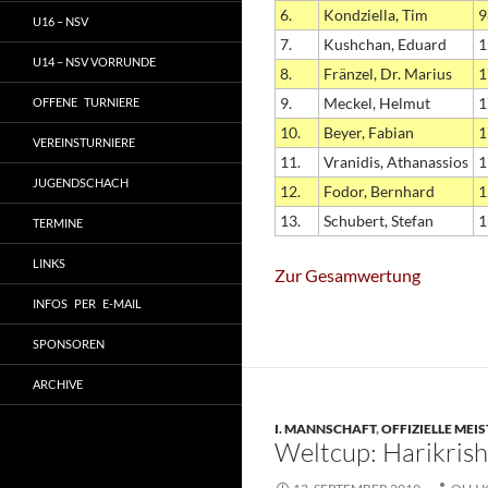
6.
Kondziella, Tim
9
U16 – NSV
7.
Kushchan, Eduard
1
U14 – NSV VORRUNDE
8.
Fränzel, Dr. Marius
1
9.
Meckel, Helmut
1
OFFENE TURNIERE
10.
Beyer, Fabian
1
VEREINSTURNIERE
11.
Vranidis, Athanassios
1
JUGENDSCHACH
12.
Fodor, Bernhard
1
13.
Schubert, Stefan
1
TERMINE
LINKS
Zur Gesamwertung
INFOS PER E-MAIL
SPONSOREN
ARCHIVE
I. MANNSCHAFT
,
OFFIZIELLE MEI
Weltcup: Harikrish