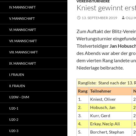
VEREINSTURNIERE
Kniest gewinnt erst
IV. MANNSCHAFT
13. SEPTEMBER 2019
OLLI 
V. MANNSCHAFT
VI. MANNSCHAFT
Zum Auftakt der Blitz-Verei
Wertungsturnier eingefunde
VII. MANNSCHAFT
Titelverteidiger
Jan Hobusc
VIII. MANNSCHAFT
des Abends war aber der gr
dem vierten Rang landete un
IX. MANNSCHAFT
Niederlage beibrachte.
I. FRAUEN
Rangliste: Stand nach der 13.
II. FRAUEN
Rang
Teilnehmer
U20W – DVM
1.
Kniest, Oliver
2
2.
Hobusch, Jan
2
U20-1
3.
Kurr, Gerd
2
U20-2
4.
Erkay, Necip Ali
1
U20-3
5.
Borchert, Stephan
2