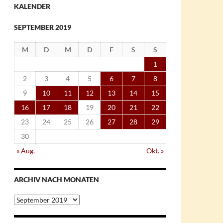
KALENDER
SEPTEMBER 2019
M
D
M
D
F
S
S
1
2
3
4
5
6
7
8
9
10
11
12
13
14
15
16
17
18
19
20
21
22
23
24
25
26
27
28
29
30
« Aug.
Okt. »
ARCHIV NACH MONATEN
Archiv
nach
Monaten