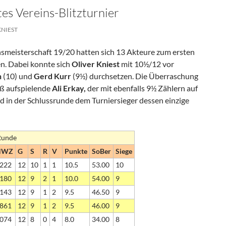
es Vereins-Blitzturnier
KNIEST
nsmeisterschaft 19/20 hatten sich 13 Akteure zum ersten
n. Dabei konnte sich
Oliver Kniest
mit 10½/12 vor
h
(10) und
Gerd Kurr
(9½) durchsetzen. Die Überraschung
oß aufspielende
Ali Erkay,
der mit ebenfalls 9½ Zählern auf
d in der Schlussrunde dem Turniersieger dessen einzige
 Runde
NWZ
G
S
R
V
Punkte
SoBer
Siege
222
12
10
1
1
10.5
53.00
10
180
12
9
2
1
10.0
54.00
9
143
12
9
1
2
9.5
46.50
9
861
12
9
1
2
9.5
46.00
9
074
12
8
0
4
8.0
34.00
8