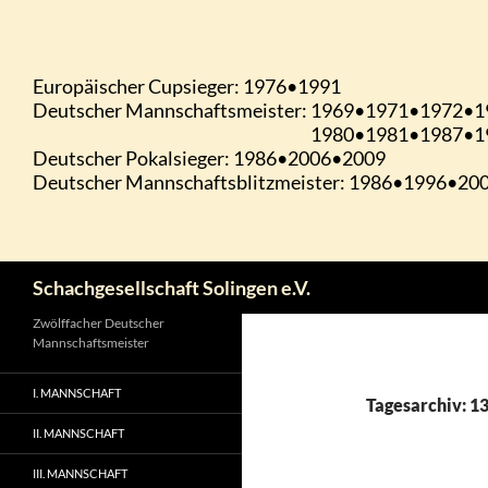
Zum
Inhalt
springen
Suchen
Schachgesellschaft Solingen e.V.
Zwölffacher Deutscher
Mannschaftsmeister
I. MANNSCHAFT
Tagesarchiv: 1
II. MANNSCHAFT
III. MANNSCHAFT