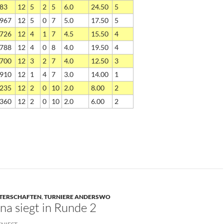
83
12
5
2
5
6.0
24.50
5
967
12
5
0
7
5.0
17.50
5
726
12
4
1
7
4.5
15.50
4
788
12
4
0
8
4.0
19.50
4
700
12
3
2
7
4.0
12.50
3
910
12
1
4
7
3.0
14.00
1
235
12
2
0
10
2.0
8.00
2
360
12
2
0
10
2.0
6.00
2
STERSCHAFTEN
,
TURNIERE ANDERSWO
na siegt in Runde 2