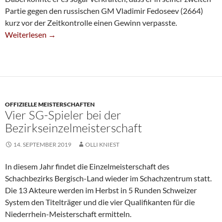
Partie gegen den russischen GM Vladimir Fedoseev (2664)
kurz vor der Zeitkontrolle einen Gewinn verpasste.
Weltcup: Hari Weiter, Giri Muss Nachsitzen
Weiterlesen
→
OFFIZIELLE MEISTERSCHAFTEN
Vier SG-Spieler bei der
Bezirkseinzelmeisterschaft
14. SEPTEMBER 2019
OLLI KNIEST
In diesem Jahr findet die Einzelmeisterschaft des
Schachbezirks Bergisch-Land wieder im Schachzentrum statt.
Die 13 Akteure werden im Herbst in 5 Runden Schweizer
System den Titelträger und die vier Qualifikanten für die
Niederrhein-Meisterschaft ermitteln.