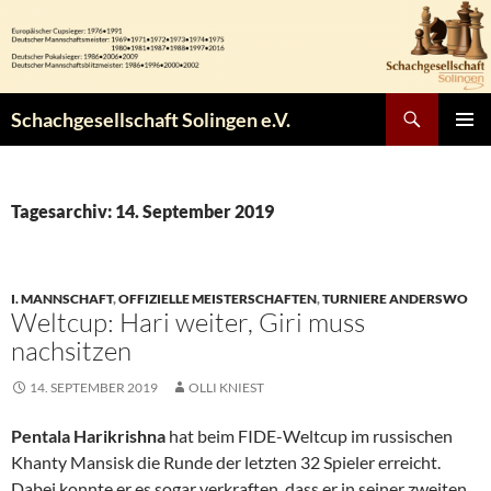
Zum
Inhalt
springen
Suchen
Schachgesellschaft Solingen e.V.
PRIMÄR
MENÜ
Tagesarchiv: 14. September 2019
I. MANNSCHAFT
,
OFFIZIELLE MEISTERSCHAFTEN
,
TURNIERE ANDERSWO
Weltcup: Hari weiter, Giri muss
nachsitzen
14. SEPTEMBER 2019
OLLI KNIEST
Pentala Harikrishna
hat beim FIDE-Weltcup im russischen
Khanty Mansisk die Runde der letzten 32 Spieler erreicht.
Dabei konnte er es sogar verkraften, dass er in seiner zweiten