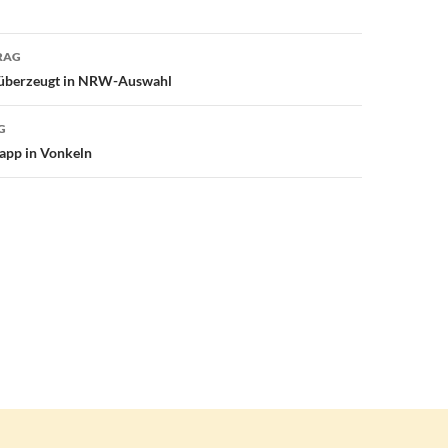
avigation
RAG
 überzeugt in NRW-Auswahl
G
app in Vonkeln