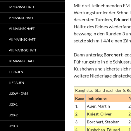
Mit drei teilnehmenden FM 
IV. MANNSCHAFT
Wertungsturnier der Schnells
V. MANNSCHAFT
des ersten Turniers,
Eduard 
Hälfte des Feldes wiederfan
VI. MANNSCHAFT
bezwang in den Runden 3 un
VII. MANNSCHAFT
setzte sich mit 4/4 einen Zäh
VIII. MANNSCHAFT
Dann unterlag
Borchert
jed
Führungstrio in die Schluss
IX. MANNSCHAFT
Kushchan und sicherte sich m
I. FRAUEN
weitere Niederlage einsteck
II. FRAUEN
Rangliste: Stand nach der 6. R
U20W – DVM
Rang
Teilnehmer
U20-1
1.
Auer, Martin
2
2.
Kniest, Oliver
2
U20-2
3.
Borchert, Stephan
2
U20-3
4.
Kushchan, Eduard
1