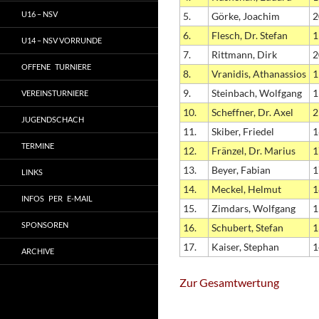
U16 – NSV
5.
Görke, Joachim
2
6.
Flesch, Dr. Stefan
1
U14 – NSV VORRUNDE
7.
Rittmann, Dirk
2
OFFENE TURNIERE
8.
Vranidis, Athanassios
1
9.
Steinbach, Wolfgang
1
VEREINSTURNIERE
10.
Scheffner, Dr. Axel
2
JUGENDSCHACH
11.
Skiber, Friedel
1
TERMINE
12.
Fränzel, Dr. Marius
1
13.
Beyer, Fabian
1
LINKS
14.
Meckel, Helmut
1
INFOS PER E-MAIL
15.
Zimdars, Wolfgang
1
SPONSOREN
16.
Schubert, Stefan
1
17.
Kaiser, Stephan
1
ARCHIVE
Zur Gesamtwertung