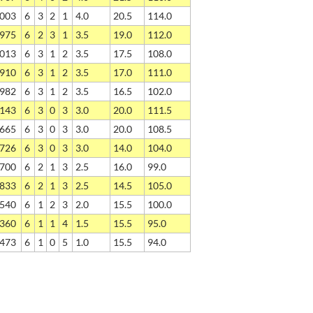
003
6
3
2
1
4.0
20.5
114.0
975
6
2
3
1
3.5
19.0
112.0
013
6
3
1
2
3.5
17.5
108.0
910
6
3
1
2
3.5
17.0
111.0
982
6
3
1
2
3.5
16.5
102.0
143
6
3
0
3
3.0
20.0
111.5
665
6
3
0
3
3.0
20.0
108.5
726
6
3
0
3
3.0
14.0
104.0
700
6
2
1
3
2.5
16.0
99.0
833
6
2
1
3
2.5
14.5
105.0
540
6
1
2
3
2.0
15.5
100.0
360
6
1
1
4
1.5
15.5
95.0
473
6
1
0
5
1.0
15.5
94.0