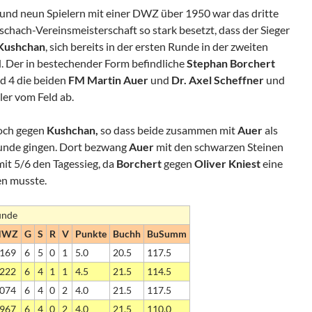
und neun Spielern mit einer DWZ über 1950 war das dritte
chach-Vereinsmeisterschaft so stark besetzt, dass der Sieger
Kushchan
, sich bereits in der ersten Runde in der zweiten
d. Der in bestechender Form befindliche
Stephan Borchert
d 4 die beiden
FM Martin Auer
und
Dr. Axel Scheffner
und
ler vom Feld ab.
och gegen
Kushchan,
so dass beide zusammen mit
Auer
als
runde gingen. Dort bezwang
Auer
mit den schwarzen Steinen
it 5/6 den Tagessieg, da
Borchert
gegen
Oliver Kniest
eine
en musste.
unde
NWZ
G
S
R
V
Punkte
Buchh
BuSumm
169
6
5
0
1
5.0
20.5
117.5
222
6
4
1
1
4.5
21.5
114.5
074
6
4
0
2
4.0
21.5
117.5
967
6
4
0
2
4.0
21.5
110.0