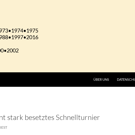
ÜBER UNS
DATENSCH
t stark besetztes Schnellturnier
IEST