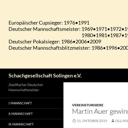
Zum
Inhalt
springen
Suchen
Schachgesellschaft Solingen e.V.
Zwölffacher Deutscher
Mannschaftsmeister
I. MANNSCHAFT
VEREINSTURNIERE
Martin Auer gewinn
II. MANNSCHAFT
11. OKTOBER 2019
OLLI KN
III. MANNSCHAFT