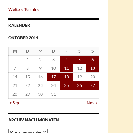
Weitere Termine
KALENDER
OKTOBER 2019
M
D
M
D
F
S
S
1
2
3
4
5
6
7
8
9
10
11
12
13
14
15
16
17
18
19
20
21
22
23
24
25
26
27
28
29
30
31
« Sep.
Nov. »
ARCHIV NACH MONATEN
Archiv