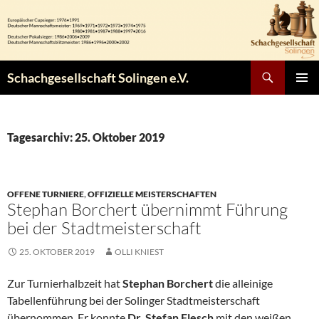
Zum
Inhalt
springen
Suchen
Schachgesellschaft Solingen e.V.
PRIMÄR
MENÜ
Tagesarchiv: 25. Oktober 2019
OFFENE TURNIERE
,
OFFIZIELLE MEISTERSCHAFTEN
Stephan Borchert übernimmt Führung
bei der Stadtmeisterschaft
25. OKTOBER 2019
OLLI KNIEST
Zur Turnierhalbzeit hat
Stephan Borchert
die alleinige
Tabellenführung bei der Solinger Stadtmeisterschaft
übernommen. Er konnte
Dr. Stefan Flesch
mit den weißen