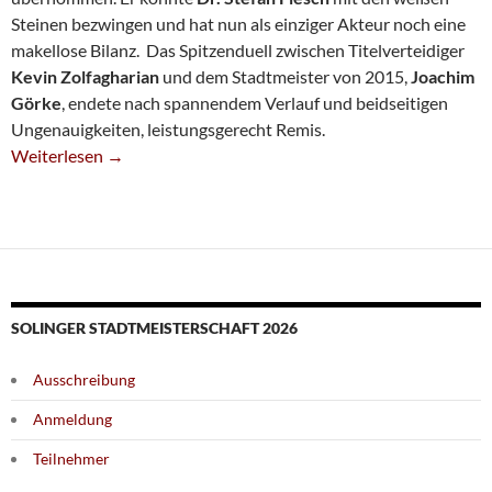
Steinen bezwingen und hat nun als einziger Akteur noch eine
makellose Bilanz. Das Spitzenduell zwischen Titelverteidiger
Kevin Zolfagharian
und dem Stadtmeister von 2015,
Joachim
Görke
, endete nach spannendem Verlauf und beidseitigen
Ungenauigkeiten, leistungsgerecht Remis.
Stephan Borchert Übernimmt Führung Bei Der Stadtmeistersch
Weiterlesen
→
SOLINGER STADTMEISTERSCHAFT 2026
Ausschreibung
Anmeldung
Teilnehmer