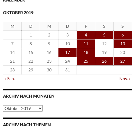
OKTOBER 2019
M
D
M
D
F
S
S
1
2
3
4
5
6
7
8
9
10
11
12
13
14
15
16
17
18
19
20
21
22
23
24
25
26
27
28
29
30
31
« Sep.
Nov. »
ARCHIV NACH MONATEN
Archiv
nach
Monaten
ARCHIV NACH THEMEN