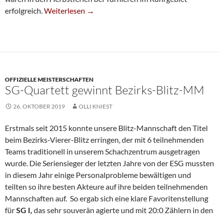
SG-Mädchentalente Erfolgreich Im Ruhrgebiet
erfolgreich.
Weiterlesen
→
OFFIZIELLE MEISTERSCHAFTEN
SG-Quartett gewinnt Bezirks-Blitz-MM
26. OKTOBER 2019
OLLI KNIEST
Erstmals seit 2015 konnte unsere Blitz-Mannschaft den Titel
beim Bezirks-Vierer-Blitz erringen, der mit 6 teilnehmenden
Teams traditionell in unserem Schachzentrum ausgetragen
wurde. Die Seriensieger der letzten Jahre von der ESG mussten
in diesem Jahr einige Personalprobleme bewältigen und
teilten so ihre besten Akteure auf ihre beiden teilnehmenden
Mannschaften auf. So ergab sich eine klare Favoritenstellung
für
SG I,
das sehr souverän agierte und mit 20:0 Zählern in den