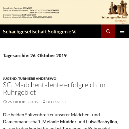
Zum
Inhalt
springen
Suchen
Schachgesellschaft Solingen e.V.
PRIMÄR
MENÜ
Tagesarchiv: 26. Oktober 2019
JUGEND
,
TURNIERE ANDERSWO
SG-Mädchentalente erfolgreich im
Ruhrgebiet
26. OKTOBER 2019
OLLI KNIEST
Die beiden Spitzenbretter unserer Mädchen- und
Damenmannschaft,
Melanie Müdder
und
Luisa Bashylina
,
waren in den Herbstferien bei Turnieren im Ruhrgebiet