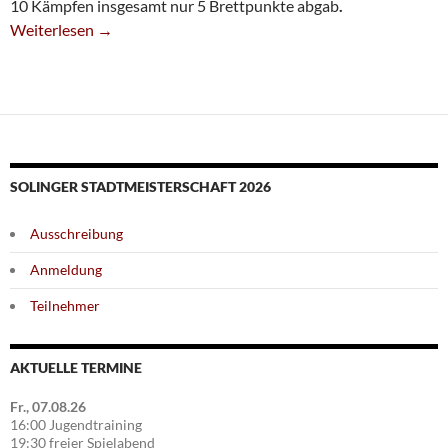
10 Kämpfen insgesamt nur 5 Brettpunkte abgab
.
SG-Quartett Gewinnt Bezirks-Blitz-MM
Weiterlesen
→
SOLINGER STADTMEISTERSCHAFT 2026
Ausschreibung
Anmeldung
Teilnehmer
AKTUELLE TERMINE
Fr., 07.08.26
16:00 Jugendtraining
19:30 freier Spielabend