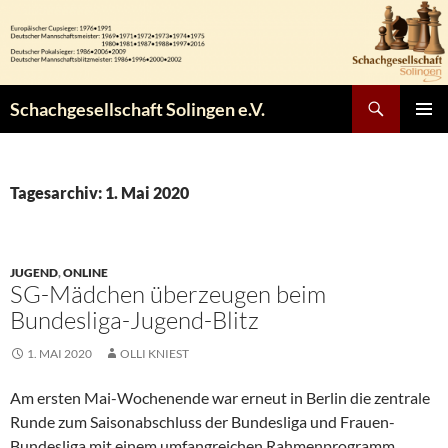
Zum
Inhalt
springen
Suchen
Schachgesellschaft Solingen e.V.
PRIMÄR
MENÜ
Tagesarchiv: 1. Mai 2020
JUGEND
,
ONLINE
SG-Mädchen überzeugen beim
Bundesliga-Jugend-Blitz
1. MAI 2020
OLLI KNIEST
Am ersten Mai-Wochenende war erneut in Berlin die zentrale
Runde zum Saisonabschluss der Bundesliga und Frauen-
Bundesliga mit einem umfangreichen Rahmenprogramm