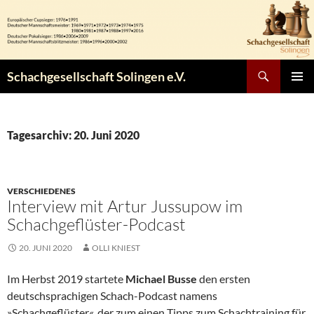
Zum
Inhalt
springen
Suchen
Schachgesellschaft Solingen e.V.
PRIMÄR
MENÜ
Tagesarchiv: 20. Juni 2020
VERSCHIEDENES
Interview mit Artur Jussupow im
Schachgeflüster-Podcast
20. JUNI 2020
OLLI KNIEST
Im Herbst 2019 startete
Michael Busse
den ersten
deutschsprachigen Schach-Podcast namens
»Schachgeflüster«, der zum einen Tipps zum Schachtraining für