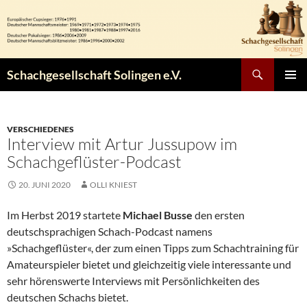
Zum
Inhalt
springen
Suchen
Schachgesellschaft Solingen e.V.
PRIMÄR
MENÜ
VERSCHIEDENES
Interview mit Artur Jussupow im
Schachgeflüster-Podcast
20. JUNI 2020
OLLI KNIEST
Im Herbst 2019 startete
Michael Busse
den ersten
deutschsprachigen Schach-Podcast namens
»Schachgeflüster«, der zum einen Tipps zum Schachtraining für
Amateurspieler bietet und gleichzeitig viele interessante und
sehr hörenswerte Interviews mit Persönlichkeiten des
deutschen Schachs bietet.