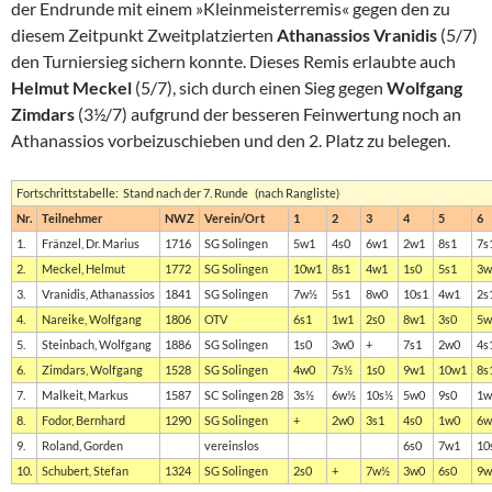
der Endrunde mit einem »Kleinmeisterremis« gegen den zu
diesem Zeitpunkt Zweitplatzierten
Athanassios Vranidis
(5/7)
den Turniersieg sichern konnte. Dieses Remis erlaubte auch
Helmut Meckel
(5/7), sich durch einen Sieg gegen
Wolfgang
Zimdars
(3½/7) aufgrund der besseren Feinwertung noch an
Athanassios vorbeizuschieben und den 2. Platz zu belegen.
Fortschrittstabelle: Stand nach der 7. Runde (nach Rangliste)
Nr.
Teilnehmer
NWZ
Verein/Ort
1
2
3
4
5
6
1.
Fränzel, Dr. Marius
1716
SG Solingen
5w1
4s0
6w1
2w1
8s1
7s
2.
Meckel, Helmut
1772
SG Solingen
10w1
8s1
4w1
1s0
5s1
3w
3.
Vranidis, Athanassios
1841
SG Solingen
7w½
5s1
8w0
10s1
4w1
2s
4.
Nareike, Wolfgang
1806
OTV
6s1
1w1
2s0
8w1
3s0
5w
5.
Steinbach, Wolfgang
1886
SG Solingen
1s0
3w0
+
7s1
2w0
4s
6.
Zimdars, Wolfgang
1528
SG Solingen
4w0
7s½
1s0
9w1
10w1
8s
7.
Malkeit, Markus
1587
SC Solingen 28
3s½
6w½
10s½
5w0
9s0
1w
8.
Fodor, Bernhard
1290
SG Solingen
+
2w0
3s1
4s0
1w0
6w
9.
Roland, Gorden
vereinslos
6s0
7w1
10
10.
Schubert, Stefan
1324
SG Solingen
2s0
+
7w½
3w0
6s0
9w