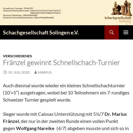
Zum
Inhalt
springen
Suchen
Schachgesellschaft Solingen e.V.
PRIMÄR
MENÜ
VERSCHIEDENES
Fränzel gewinnt Schnellschach-Turnier
10. JULI 2020
MARIUS
Auch diesmal wurde wieder ein kleines Schnellschachturnier
(10’+5″) ausgetragen, wobei bei 10 Teilnehmern ein 7-rundiges
Schweizer Turnier gespielt wurde.
Sieger wurde mit Caissas Unterstützung mit 5½/7
Dr. Marius
Fränzel
, der nur in der zweiten Runde einen vollen Punkt
gegen
Wolfgang Nareike
(4/7) abgeben musste und sich so in