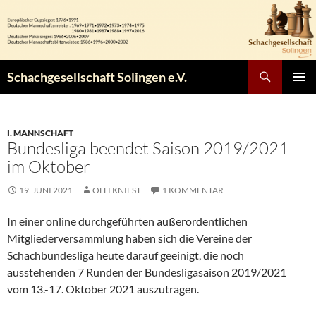
Zum
Inhalt
springen
Suchen
Schachgesellschaft Solingen e.V.
PRIMÄR
MENÜ
I. MANNSCHAFT
Bundesliga beendet Saison 2019/2021
im Oktober
19. JUNI 2021
OLLI KNIEST
1 KOMMENTAR
In einer online durchgeführten außerordentlichen
Mitgliederversammlung haben sich die Vereine der
Schachbundesliga heute darauf geeinigt, die noch
ausstehenden 7 Runden der Bundesligasaison 2019/2021
vom 13.-17. Oktober 2021 auszutragen.