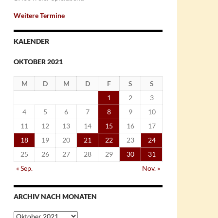
Weitere Termine
KALENDER
OKTOBER 2021
M
D
M
D
F
S
S
1
2
3
4
5
6
7
8
9
10
11
12
13
14
15
16
17
18
19
20
21
22
23
24
25
26
27
28
29
30
31
« Sep.
Nov. »
ARCHIV NACH MONATEN
Archiv