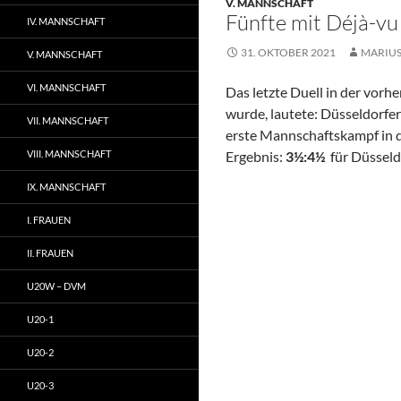
V. MANNSCHAFT
Fünfte mit Déjà-vu
IV. MANNSCHAFT
31. OKTOBER 2021
MARIU
V. MANNSCHAFT
VI. MANNSCHAFT
Das letzte Duell in der vorh
wurde, lautete: Düsseldorfer
VII. MANNSCHAFT
erste Mannschaftskampf in de
VIII. MANNSCHAFT
Ergebnis:
3½:4½
für Düsseld
IX. MANNSCHAFT
I. FRAUEN
II. FRAUEN
U20W – DVM
U20-1
U20-2
U20-3