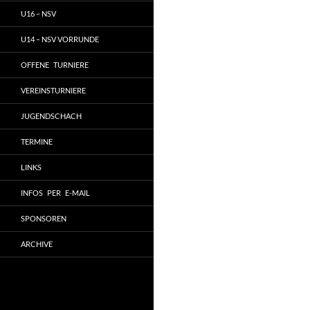
U16 – NSV
U14 – NSV VORRUNDE
OFFENE TURNIERE
VEREINSTURNIERE
JUGENDSCHACH
TERMINE
LINKS
INFOS PER E-MAIL
SPONSOREN
ARCHIVE