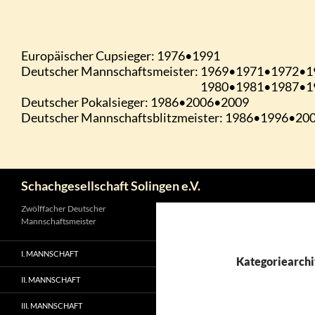
Zum
Inhalt
springen
Suchen
Schachgesellschaft Solingen e.V.
Zwölffacher Deutscher
Mannschaftsmeister
I. MANNSCHAFT
Kategoriearchi
II. MANNSCHAFT
III. MANNSCHAFT