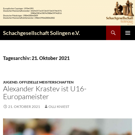
Zum
Inhalt
springen
Suchen
Schachgesellschaft Solingen e.V.
PRIMÄR
MENÜ
Tagesarchiv: 21. Oktober 2021
JUGEND
,
OFFIZIELLE MEISTERSCHAFTEN
Alexander Krastev ist U16-
Europameister
21. OKTOBER 2021
OLLI KNIEST