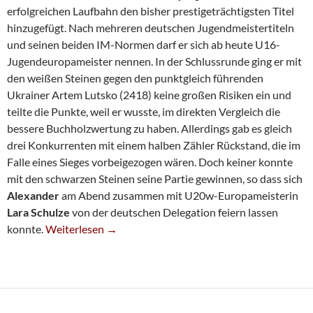
erfolgreichen Laufbahn den bisher prestigeträchtigsten Titel
hinzugefügt. Nach mehreren deutschen Jugendmeistertiteln
und seinen beiden IM-Normen darf er sich ab heute U16-
Jugendeuropameister nennen. In der Schlussrunde ging er mit
den weißen Steinen gegen den punktgleich führenden
Ukrainer Artem Lutsko (2418) keine großen Risiken ein und
teilte die Punkte, weil er wusste, im direkten Vergleich die
bessere Buchholzwertung zu haben. Allerdings gab es gleich
drei Konkurrenten mit einem halben Zähler Rückstand, die im
Falle eines Sieges vorbeigezogen wären. Doch keiner konnte
mit den schwarzen Steinen seine Partie gewinnen, so dass sich
Alexander
am Abend zusammen mit U20w-Europameisterin
Lara Schulze
von der deutschen Delegation feiern lassen
Alexander Krastev Ist U16-Europameister
konnte.
Weiterlesen
→