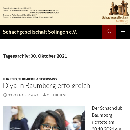
Zum
Inhalt
springen
Suchen
Schachgesellschaft Solingen e.V.
PRIMÄR
MENÜ
Tagesarchiv: 30. Oktober 2021
JUGEND
,
TURNIERE ANDERSWO
Diya in Baumberg erfolgreich
30. OKTOBER 2021
OLLI KNIEST
Der Schachclub
Baumberg
richtete am
30.10.2021 ein