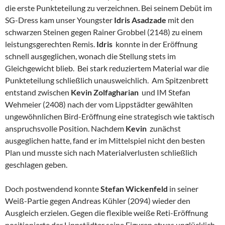
die erste Punkteteilung zu verzeichnen. Bei seinem Debüt im
SG-Dress kam unser Youngster
Idris Asadzade
mit den
schwarzen Steinen gegen Rainer Grobbel (2148) zu einem
leistungsgerechten Remis.
Idris
konnte in der Eröffnung
schnell ausgeglichen, wonach die Stellung stets im
Gleichgewicht blieb. Bei stark reduziertem Material war die
Punkteteilung schließlich unausweichlich. Am Spitzenbrett
entstand zwischen
Kevin Zolfagharian
und IM Stefan
Wehmeier (2408) nach der vom Lippstädter gewählten
ungewöhnlichen Bird-Eröffnung eine strategisch wie taktisch
anspruchsvolle Position. Nachdem
Kevin
zunächst
ausgeglichen hatte, fand er im Mittelspiel nicht den besten
Plan und musste sich nach Materialverlusten schließlich
geschlagen geben.
Doch postwendend konnte
Stefan Wickenfeld
in seiner
Weiß-Partie gegen Andreas Kühler (2094) wieder den
Ausgleich erzielen. Gegen die flexible weiße Reti-Eröffnung
positionierte der Lippstädter seine Figuren etwas unglücklich,