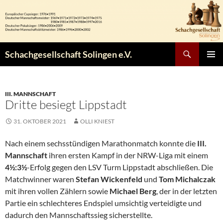
Zum
Inhalt
springen
Suchen
Schachgesellschaft Solingen e.V.
PRIMÄR
MENÜ
III. MANNSCHAFT
Dritte besiegt Lippstadt
31. OKTOBER 2021
OLLI KNIEST
Nach einem sechsstündigen Marathonmatch konnte die
III.
Mannschaft
ihren ersten Kampf in der NRW-Liga mit einem
4½:3½
-Erfolg gegen den LSV Turm Lippstadt abschließen. Die
Matchwinner waren
Stefan Wickenfeld
und
Tom Michalczak
mit ihren vollen Zählern sowie
Michael Berg
, der in der letzten
Partie ein schlechteres Endspiel umsichtig verteidigte und
dadurch den Mannschaftssieg sicherstellte.