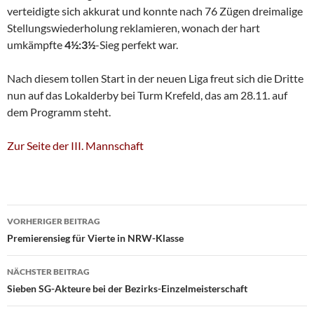
verteidigte sich akkurat und konnte nach 76 Zügen dreimalige
Stellungswiederholung reklamieren, wonach der hart
umkämpfte
4½:3½
-Sieg perfekt war.
Nach diesem tollen Start in der neuen Liga freut sich die Dritte
nun auf das Lokalderby bei Turm Krefeld, das am 28.11. auf
dem Programm steht.
Zur Seite der III. Mannschaft
Beitragsnavigation
VORHERIGER BEITRAG
Premierensieg für Vierte in NRW-Klasse
NÄCHSTER BEITRAG
Sieben SG-Akteure bei der Bezirks-Einzelmeisterschaft