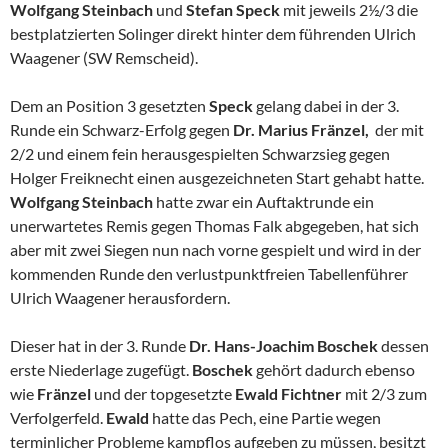
Wolfgang Steinbach
und
Stefan Speck
mit jeweils 2½/3 die
bestplatzierten Solinger direkt hinter dem führenden Ulrich
Waagener (SW Remscheid).
Dem an Position 3 gesetzten
Speck
gelang dabei in der 3.
Runde ein Schwarz-Erfolg gegen
Dr. Marius Fränzel,
der mit
2/2 und einem fein herausgespielten Schwarzsieg gegen
Holger Freiknecht einen ausgezeichneten Start gehabt hatte.
Wolfgang Steinbach
hatte zwar ein Auftaktrunde ein
unerwartetes Remis gegen Thomas Falk abgegeben, hat sich
aber mit zwei Siegen nun nach vorne gespielt und wird in der
kommenden Runde den verlustpunktfreien Tabellenführer
Ulrich Waagener herausfordern.
Dieser hat in der 3. Runde
Dr. Hans-Joachim Boschek
dessen
erste Niederlage zugefügt.
Boschek
gehört dadurch ebenso
wie
Fränzel
und der topgesetzte
Ewald Fichtner
mit 2/3 zum
Verfolgerfeld.
Ewald
hatte das Pech, eine Partie wegen
terminlicher Probleme kampflos aufgeben zu müssen, besitzt