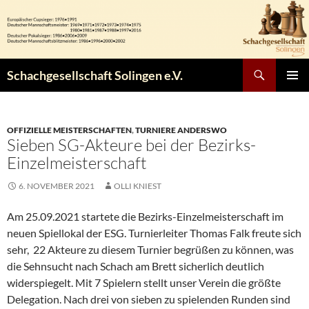
Zum
Inhalt
springen
Suchen
Schachgesellschaft Solingen e.V.
PRIMÄR
MENÜ
OFFIZIELLE MEISTERSCHAFTEN
,
TURNIERE ANDERSWO
Sieben SG-Akteure bei der Bezirks-
Einzelmeisterschaft
6. NOVEMBER 2021
OLLI KNIEST
Am 25.09.2021 startete die Bezirks-Einzelmeisterschaft im
neuen Spiellokal der ESG. Turnierleiter Thomas Falk freute sich
sehr, 22 Akteure zu diesem Turnier begrüßen zu können, was
die Sehnsucht nach Schach am Brett sicherlich deutlich
widerspiegelt. Mit 7 Spielern stellt unser Verein die größte
Delegation. Nach drei von sieben zu spielenden Runden sind