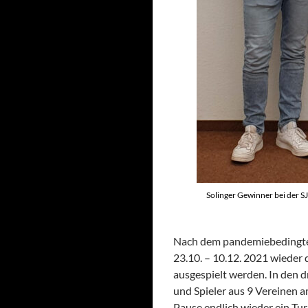
Solinger Gewinner bei der S
Nach dem pandemiebedingten
23.10. – 10.12. 2021 wieder
ausgespielt werden. In den d
und Spieler aus 9 Vereinen am
Pause endlich wieder ein Tu