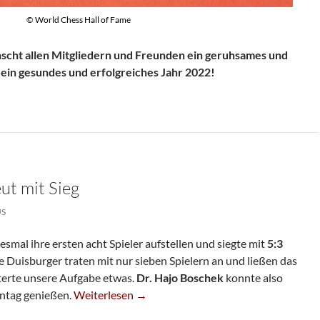
© World Chess Hall of Fame
scht allen Mitgliedern und Freunden ein geruhsames und
ein gesundes und erfolgreiches Jahr 2022!
ut mit Sieg
US
smal ihre ersten acht Spieler aufstellen und siegte mit
5:3
Duisburger traten mit nur sieben Spielern an und ließen das
chterte unsere Aufgabe etwas.
Dr. Hajo Boschek
konnte also
V. Mannschaft Erneut Mit Sieg
nntag genießen.
Weiterlesen
→