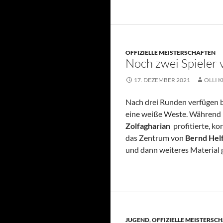
OFFIZIELLE MEISTERSCHAFTEN
Noch zwei Spieler 
17. DEZEMBER 2021
OLLI K
Nach drei Runden verfügen be
eine weiße Weste. Während
Zolfagharian
profitierte, k
das Zentrum von
Bernd Hel
und dann weiteres Material
JUGEND
,
OFFIZIELLE MEISTERSC