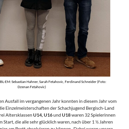
JBL-EM: Sebastian Hahner, Sarah Fetahovic, Ferdinand Schneider (Foto:
Dzenan Fetahovic)
 Ausfall im vergangenen Jahr konnten in diesem Jahr vom
 die Einzelmeisterschaften der Schachjugend Bergisch-Land
rei Altersklassen
U14, U16
und
U18
waren 32 Spielerinnen
 Start, die alle sehr glücklich waren, nach über 1 ½ Jahren
rnier am Brett absolvieren zu können. Dabei waren unsere