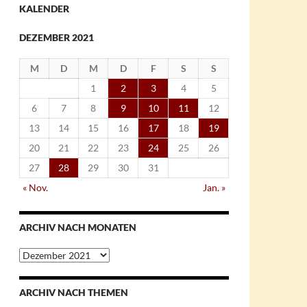
KALENDER
DEZEMBER 2021
M
D
M
D
F
S
S
1
2
3
4
5
6
7
8
9
10
11
12
13
14
15
16
17
18
19
20
21
22
23
24
25
26
27
28
29
30
31
« Nov.
Jan. »
ARCHIV NACH MONATEN
Archiv
nach
Monaten
ARCHIV NACH THEMEN