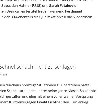
:
Sebastian Hahner (U18)
und
Sarah Fetahovic
inen Bezirksmeistertitel freuen, während
Ferdinand
 in der
U14
ebenfalls die Qualifikation für die Niederrhein-
daille Bei Jugend-Bezirks-Einzelmeisterschaft
chnellschach nicht zu schlagen
NIEST
ien durchaus brenzlige Situationen zu überstehen hatte,
zten Schnellturnier des Jahres seine ganze Klasse. So konnte
reich gestalten und ging mit einem vollen Zähler Vorsprung in
 einem Kurzremis gegen
Ewald Fichtner
den Turniersieg