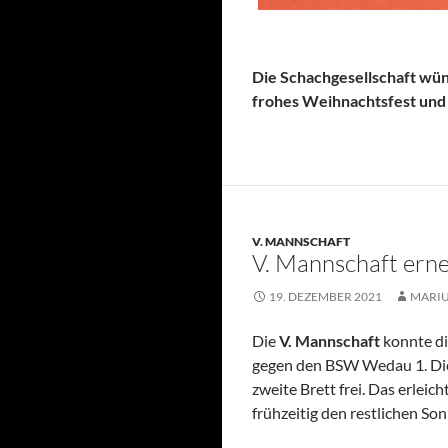
Die Schachgesellschaft wün
frohes Weihnachtsfest und 
V. MANNSCHAFT
V. Mannschaft erne
19. DEZEMBER 2021
MARI
Die
V. Mannschaft
konnte die
gegen den BSW Wedau 1. Die 
zweite Brett frei. Das erlei
frühzeitig den restlichen So