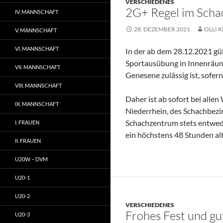
VERSCHIEDENES
2G+ Regel im Sch
IV. MANNSCHAFT
28. DEZEMBER 2021
OLLI K
V. MANNSCHAFT
VI. MANNSCHAFT
In der ab dem 28.12.2021 g
Sportausübung in Innenräume
VII. MANNSCHAFT
Genesene zulässig ist, sofer
VIII. MANNSCHAFT
Daher ist ab sofort bei al
IX. MANNSCHAFT
Niederrhein, des Schachbezi
Schachzentrum stets entwede
I. FRAUEN
ein höchstens 48 Stunden al
II. FRAUEN
U20W – DVM
U20-1
U20-2
VERSCHIEDENES
Frohes Fest und gu
U20-3