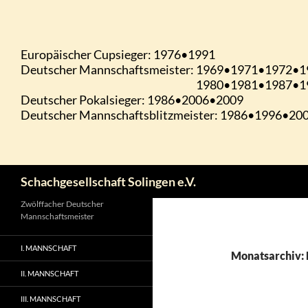
Zum
Inhalt
springen
Suchen
Schachgesellschaft Solingen e.V.
Zwölffacher Deutscher
Mannschaftsmeister
I. MANNSCHAFT
Monatsarchiv:
II. MANNSCHAFT
III. MANNSCHAFT