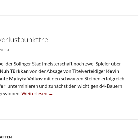
verlustpunktfrei
NIEST
i der Solinger Stadtmeisterschaft noch zwei Spieler über
Nuh Türkkan
von der Absage von Titelverteidiger
Kevin
onnte
Mykyta Volkov
mit den schwarzen Steinen erfolgreich
fer
unterminieren und zunächst den wichtigen d4-Bauern
Noch Zwei Spieler Verlustpunktfrei
 gewinnen.
Weiterlesen
→
HAFTEN