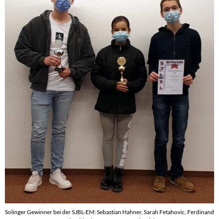
Solinger Gewinner bei der SJBL-EM: Sebastian Hahner, Sarah Fetahovic, Ferdinand