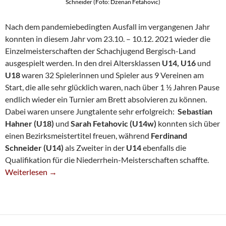
Schneider (Foto: Dzenan Fetahovic)
Nach dem pandemiebedingten Ausfall im vergangenen Jahr
konnten in diesem Jahr vom 23.10. – 10.12. 2021 wieder die
Einzelmeisterschaften der Schachjugend Bergisch-Land
ausgespielt werden. In den drei Altersklassen
U14, U16
und
U18
waren 32 Spielerinnen und Spieler aus 9 Vereinen am
Start, die alle sehr glücklich waren, nach über 1 ½ Jahren Pause
endlich wieder ein Turnier am Brett absolvieren zu können.
Dabei waren unsere Jungtalente sehr erfolgreich:
Sebastian
Hahner (U18)
und
Sarah Fetahovic (U14w)
konnten sich über
einen Bezirksmeistertitel freuen, während
Ferdinand
Schneider
(U14)
als Zweiter in der
U14
ebenfalls die
Qualifikation für die Niederrhein-Meisterschaften schaffte.
Zwei Titel Und Eine Silbermedaille Bei Jugend-Bezirks-Einzelme
Weiterlesen
→