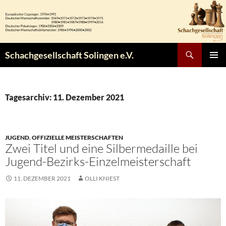
Zum
Inhalt
springen
Suchen
Schachgesellschaft Solingen e.V.
PRIMÄR
MENÜ
Tagesarchiv: 11. Dezember 2021
JUGEND
,
OFFIZIELLE MEISTERSCHAFTEN
Zwei Titel und eine Silbermedaille bei
Jugend-Bezirks-Einzelmeisterschaft
11. DEZEMBER 2021
OLLI KNIEST