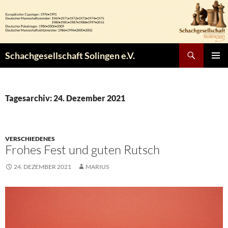
Zum
Inhalt
springen
Suchen
Schachgesellschaft Solingen e.V.
PRIMÄR
MENÜ
Tagesarchiv: 24. Dezember 2021
VERSCHIEDENES
Frohes Fest und guten Rutsch
24. DEZEMBER 2021
MARIUS