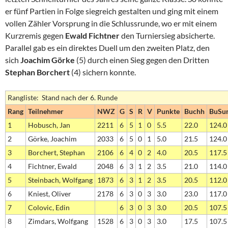
er fünf Partien in Folge siegreich gestalten und ging mit einem
vollen Zähler Vorsprung in die Schlussrunde, wo er mit einem
Kurzremis gegen
Ewald Fichtner
den Turniersieg absicherte.
Parallel gab es ein direktes Duell um den zweiten Platz, den
sich
Joachim Görke
(5) durch einen Sieg gegen den Dritten
Stephan Borchert
(4) sichern konnte.
Rangliste: Stand nach der 6. Runde
Rang
Teilnehmer
NWZ
G
S
R
V
Punkte
Buchh
BuS
1
Hobusch, Jan
2211
6
5
1
0
5.5
22.0
124.0
2
Görke, Joachim
2033
6
5
0
1
5.0
21.5
124.0
3
Borchert, Stephan
2106
6
4
0
2
4.0
20.5
117.5
4
Fichtner, Ewald
2048
6
3
1
2
3.5
21.0
114.0
5
Steinbach, Wolfgang
1873
6
3
1
2
3.5
20.5
112.0
6
Kniest, Oliver
2178
6
3
0
3
3.0
23.0
117.0
7
Colovic, Edin
6
3
0
3
3.0
20.5
107.5
8
Zimdars, Wolfgang
1528
6
3
0
3
3.0
17.5
107.5