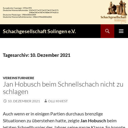
Zum
Inhalt
springen
Suchen
Schachgesellschaft Solingen e.V.
PRIMÄR
MENÜ
Tagesarchiv: 10. Dezember 2021
VEREINSTURNIERE
Jan Hobusch beim Schnellschach nicht zu
schlagen
10. DEZEMBER 2021
OLLI KNIEST
Auch wenn er in einigen Partien durchaus brenzlige
Situationen zu überstehen hatte, zeigte
Jan Hobusch
beim
letzten Schnellturnier des Jahres seine ganze Klasse. So konnte