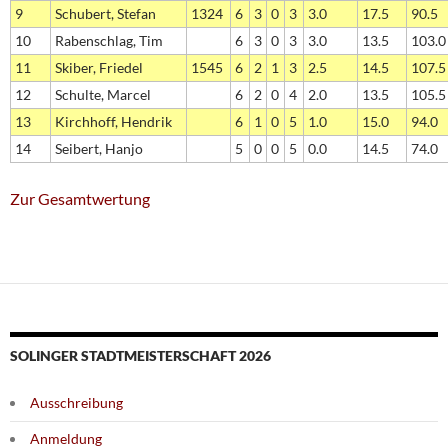
9
Schubert, Stefan
1324
6
3
0
3
3.0
17.5
90.5
10
Rabenschlag, Tim
6
3
0
3
3.0
13.5
103.0
11
Skiber, Friedel
1545
6
2
1
3
2.5
14.5
107.5
12
Schulte, Marcel
6
2
0
4
2.0
13.5
105.5
13
Kirchhoff, Hendrik
6
1
0
5
1.0
15.0
94.0
14
Seibert, Hanjo
5
0
0
5
0.0
14.5
74.0
Zur Gesamtwertung
SOLINGER STADTMEISTERSCHAFT 2026
Ausschreibung
Anmeldung