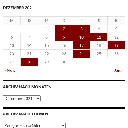
DEZEMBER 2021
M
D
M
D
F
S
S
1
2
3
4
5
6
7
8
9
10
11
12
13
14
15
16
17
18
19
20
21
22
23
24
25
26
27
28
29
30
31
« Nov.
Jan. »
ARCHIV NACH MONATEN
Archiv
nach
Monaten
ARCHIV NACH THEMEN
Archiv