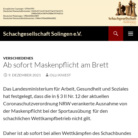
Zum
Inhalt
springen
Suchen
Schachgesellschaft Solingen e.V.
PRIMÄR
MENÜ
VERSCHIEDENES
Ab sofort Maskenpflicht am Brett
9. DEZEMBER 2021
OLLI KNIEST
Das Landesministerium für Arbeit, Gesundheit und Soziales
hat festgelegt, dass die in § 3 II Nr. 12 der aktuellen
Coronaschutzverordnung NRW verankerte Ausnahme von
der Maskenpflicht bei der Sportausübung für den
schachlichen Wettkampfbetrieb nicht gilt.
Daher ist ab sofort bei allen Wettkämpfen des Schachbundes