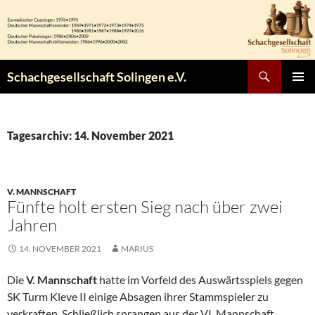
Zum
Inhalt
springen
Suchen
Schachgesellschaft Solingen e.V.
PRIMÄR
MENÜ
Tagesarchiv: 14. November 2021
V. MANNSCHAFT
Fünfte holt ersten Sieg nach über zwei
Jahren
14. NOVEMBER 2021
MARIUS
Die
V. Mannschaft
hatte im Vorfeld des Auswärtsspiels gegen
SK Turm Kleve II einige Absagen ihrer Stammspieler zu
verkraften. Schließlich sprangen aus der VI. Mannschaft