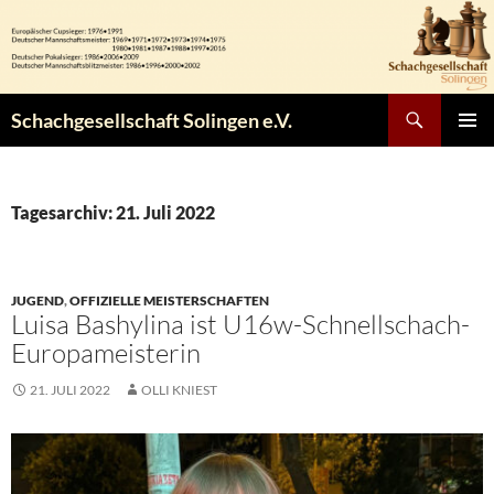
Zum
Inhalt
springen
Suchen
Schachgesellschaft Solingen e.V.
PRIMÄR
MENÜ
Tagesarchiv: 21. Juli 2022
JUGEND
,
OFFIZIELLE MEISTERSCHAFTEN
Luisa Bashylina ist U16w-Schnellschach-
Europameisterin
21. JULI 2022
OLLI KNIEST