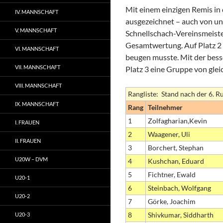
Mit einem einzigen Remis in
IV. MANNSCHAFT
ausgezeichnet – auch von un
V. MANNSCHAFT
Schnellschach-Vereinsmeiste
Gesamtwertung. Auf Platz 2
VI. MANNSCHAFT
beugen musste. Mit der bess
VII. MANNSCHAFT
Platz 3 eine Gruppe von glei
VIII. MANNSCHAFT
Rangliste: Stand nach der 6. 
IX. MANNSCHAFT
Rang
Teilnehmer
1
Zolfagharian,Kevin
I. FRAUEN
2
Waagener, Uli
II. FRAUEN
3
Borchert, Stephan
U20W – DVM
4
Kushchan, Eduard
5
Fichtner, Ewald
U20-1
6
Steinbach, Wolfgang
U20-2
7
Görke, Joachim
8
Shivkumar, Siddharth
U20-3