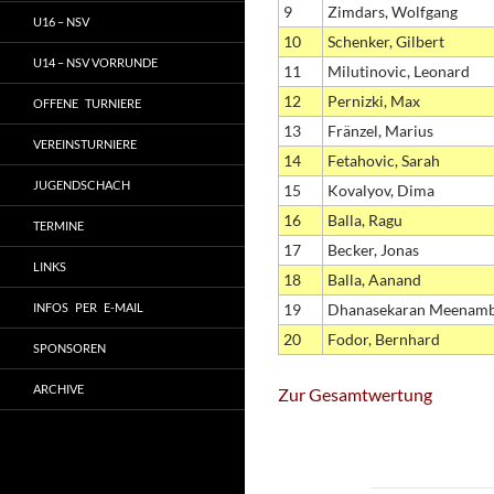
9
Zimdars, Wolfgang
U16 – NSV
10
Schenker, Gilbert
U14 – NSV VORRUNDE
11
Milutinovic, Leonard
12
Pernizki, Max
OFFENE TURNIERE
13
Fränzel, Marius
VEREINSTURNIERE
14
Fetahovic, Sarah
JUGENDSCHACH
15
Kovalyov, Dima
16
Balla, Ragu
TERMINE
17
Becker, Jonas
LINKS
18
Balla, Aanand
INFOS PER E-MAIL
19
Dhanasekaran Meenambi
20
Fodor, Bernhard
SPONSOREN
ARCHIVE
Zur Gesamtwertung