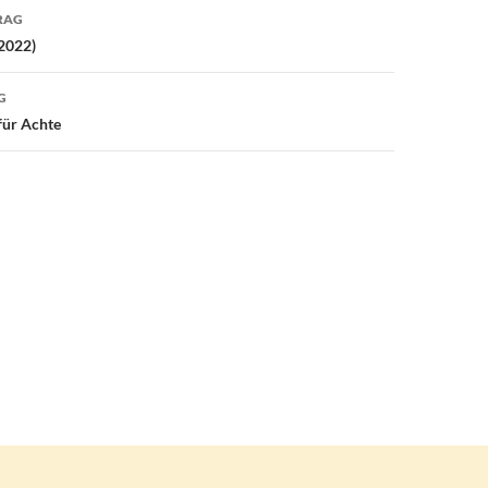
avigation
RAG
 2022)
G
für Achte