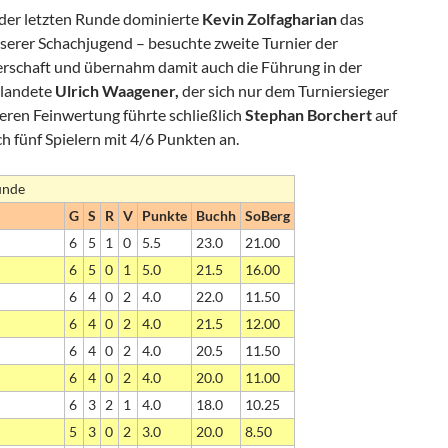
 der letzten Runde dominierte
Kevin Zolfagharian
das
serer Schachjugend – besuchte zweite Turnier der
rschaft und übernahm damit auch die Führung in der
 landete
Ulrich Waagener,
der sich nur dem Turniersieger
eren Feinwertung führte schließlich
Stephan Borchert
auf
ch fünf Spielern mit 4/6 Punkten an.
Runde
G
S
R
V
Punkte
Buchh
SoBerg
6
5
1
0
5.5
23.0
21.00
6
5
0
1
5.0
21.5
16.00
6
4
0
2
4.0
22.0
11.50
6
4
0
2
4.0
21.5
12.00
6
4
0
2
4.0
20.5
11.50
6
4
0
2
4.0
20.0
11.00
6
3
2
1
4.0
18.0
10.25
5
3
0
2
3.0
20.0
8.50