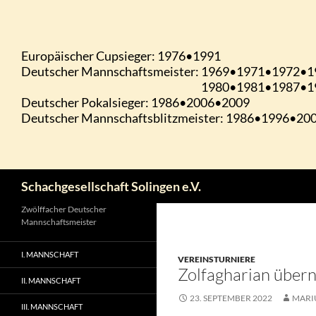
Zum
Inhalt
springen
Suchen
Schachgesellschaft Solingen e.V.
Zwölffacher Deutscher
Mannschaftsmeister
I. MANNSCHAFT
VEREINSTURNIERE
Zolfagharian über
II. MANNSCHAFT
23. SEPTEMBER 2022
MARI
III. MANNSCHAFT