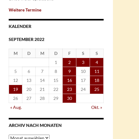
Weitere Termine
KALENDER
SEPTEMBER 2022
M
D
M
D
F
S
S
1
2
3
4
5
6
7
8
9
10
11
12
13
14
15
16
17
18
19
20
21
22
23
24
25
26
27
28
29
30
« Aug.
Okt. »
ARCHIV NACH MONATEN
Archiv