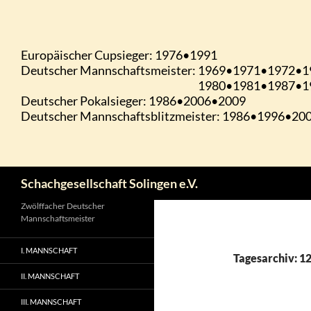
Zum
Inhalt
springen
Suchen
Schachgesellschaft Solingen e.V.
Zwölffacher Deutscher
Mannschaftsmeister
I. MANNSCHAFT
Tagesarchiv: 1
II. MANNSCHAFT
III. MANNSCHAFT