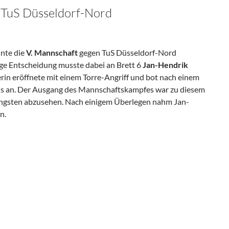
i TuS Düsseldorf-Nord
nnte die
V. Mannschaft
gegen TuS Düsseldorf-Nord
ige Entscheidung musste dabei an Brett 6
Jan-Hendrik
erin eröffnete mit einem Torre-Angriff und bot nach einem
is an. Der Ausgang des Mannschaftskampfes war zu diesem
ingsten abzusehen. Nach einigem Überlegen nahm Jan-
an.
seldorf-Nord