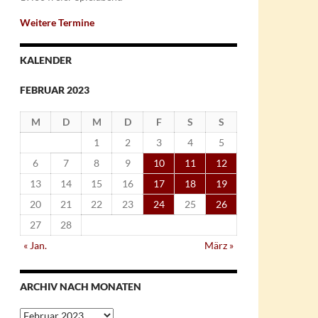
Weitere Termine
KALENDER
FEBRUAR 2023
M
D
M
D
F
S
S
1
2
3
4
5
6
7
8
9
10
11
12
13
14
15
16
17
18
19
20
21
22
23
24
25
26
27
28
« Jan.
März »
ARCHIV NACH MONATEN
Archiv