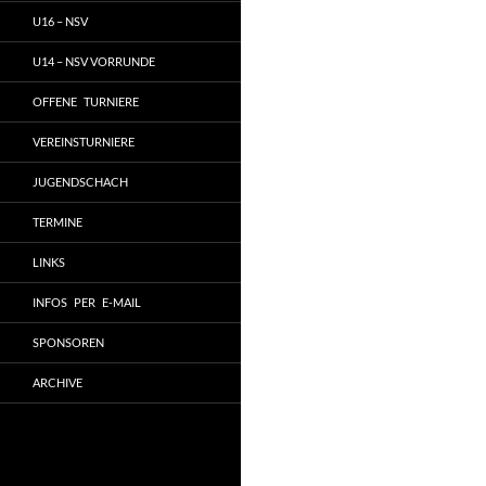
U16 – NSV
U14 – NSV VORRUNDE
OFFENE TURNIERE
VEREINSTURNIERE
JUGENDSCHACH
TERMINE
LINKS
INFOS PER E-MAIL
SPONSOREN
ARCHIVE