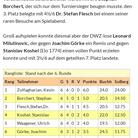
Borchert,
der sich nur dem Turniersieger beugen musste. den
3. Platz belegte mit 4½/6
Dr. Stefan Flesch
bei einem seiner
raren Besuche am Spielabend.
Groß aufspielen konnte diesmal aber der DWZ-lose
Leonard
Milutinovic,
der gegen
Joachim Görke
ein Remis und gegen
Stanislav Koshel
(Elo 1774) einen vollen Punkt erzielen
konnte und mit 3½/6 auf dem geteilten 7. Platz landete.
Rangliste: Stand nach der 6. Runde
Rang
Teilnehmer
G
S
R
V
Punkte
Buchh
SoBerg
1
Zolfagharian, Kevin
6
6
0
0
6.0
24.0
24.00
2
Borchert, Stephan
6
5
0
1
5.0
20.5
14.50
3
Flesch,Stefan,Dr.
6
4
1
1
4.5
20.5
12.75
4
Koshel, Stanislav
6
4
0
2
4.0
22.0
12.50
5
Waagener, Ulrich
6
4
0
2
4.0
19.5
12.00
6
Görke, Joachim
6
3
1
2
3.5
24.5
11.75