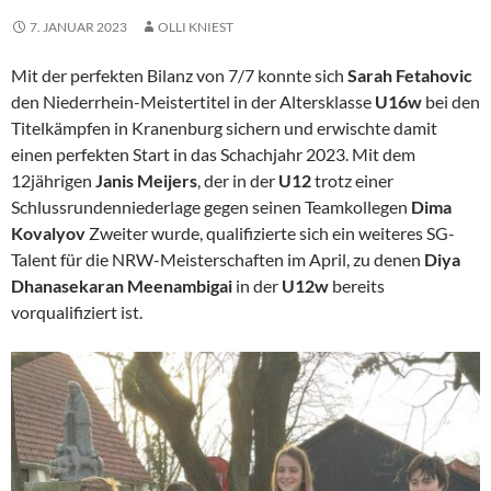
7. JANUAR 2023
OLLI KNIEST
Mit der perfekten Bilanz von 7/7 konnte sich
Sarah Fetahovic
den Niederrhein-Meistertitel in der Altersklasse
U16w
bei den
Titelkämpfen in Kranenburg sichern und erwischte damit
einen perfekten Start in das Schachjahr 2023. Mit dem
12jährigen
Janis Meijers
, der in der
U12
trotz einer
Schlussrundenniederlage gegen seinen Teamkollegen
Dima
Kovalyov
Zweiter wurde, qualifizierte sich ein weiteres SG-
Talent für die NRW-Meisterschaften im April, zu denen
Diya
Dhanasekaran Meenambigai
in der
U12w
bereits
vorqualifiziert ist.