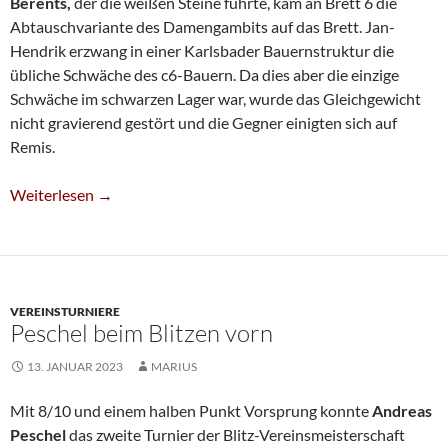
Berents,
der die weißen Steine führte, kam an Brett 6 die
Abtauschvariante des Damengambits auf das Brett. Jan-
Hendrik erzwang in einer Karlsbader Bauernstruktur die
übliche Schwäche des c6-Bauern. Da dies aber die einzige
Schwäche im schwarzen Lager war, wurde das Gleichgewicht
nicht gravierend gestört und die Gegner einigten sich auf
Remis.
Fünfte Unterliegt Gegen Viersen
Weiterlesen
→
VEREINSTURNIERE
Peschel beim Blitzen vorn
13. JANUAR 2023
MARIUS
Mit 8/10 und einem halben Punkt Vorsprung konnte
Andreas
Peschel
das zweite Turnier der Blitz-Vereinsmeisterschaft