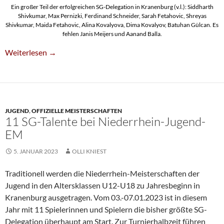
Ein großer Teil der erfolgreichen SG-Delegation in Kranenburg (v.l.): Siddharth
Shivkumar, Max Pernizki, Ferdinand Schneider, Sarah Fetahovic, Shreyas
Shivkumar, Maida Fetahovic, Alina Kovalyova, Dima Kovalyov, Batuhan Gülcan. Es
fehlen Janis Meijers und Aanand Balla.
Sarah Fetahovic Ist U16w-Niederrheinmeisterin
Weiterlesen
→
JUGEND
,
OFFIZIELLE MEISTERSCHAFTEN
11 SG-Talente bei Niederrhein-Jugend-
EM
5. JANUAR 2023
OLLI KNIEST
Traditionell werden die Niederrhein-Meisterschaften der
Jugend in den Altersklassen U12-U18 zu Jahresbeginn in
Kranenburg ausgetragen. Vom 03.-07.01.2023 ist in diesem
Jahr mit 11 Spielerinnen und Spielern die bisher größte SG-
Delegation überhaupt am Start. Zur Turnierhalbzeit führen