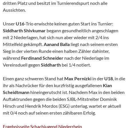
dritten Platz und besitzt im Turnierendspurt noch alle
Aussichten.
Unser
U16
-Trio erwischte keinen guten Start ins Turnier:
Siddharth Shivkumar
begann gesundheitlich angeschlagen
mit 2 Niederlagen, hat sich nun aber wieder mit 2/4 ins
Mittelfeld gekämpft.
Aanand Balla
liegt nach seinem ersten
Sieg in der vierten Runde einen halben Zähler dahinter,
während
Ferdinand Schneider
nach der Niederlage im
Vereinsduell gegen
Siddharth
bei 1/4 notiert.
Einen ganz schweren Stand hat
Max Pernizki
in der
U18
, in die
ihr als Nachrücker für den kurzfristig ausgefallenen
Kian
Scheidtmann
hineingerutscht ist. Nachdem Max in den beiden
Auftaktrunden gegen die beiden SJBL-Mitstreiter Dominik
Hirsch und Hendrik Mordos (ESG) unterlag, wartet er aktuell
mit 0/4 noch auf seinen ersten zählbaren Erfolg.
Ergebnisseite Schachjugend Niederrhein