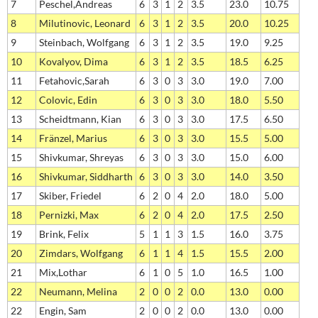
7
Peschel,Andreas
6
3
1
2
3.5
23.0
10.75
8
Milutinovic, Leonard
6
3
1
2
3.5
20.0
10.25
9
Steinbach, Wolfgang
6
3
1
2
3.5
19.0
9.25
10
Kovalyov, Dima
6
3
1
2
3.5
18.5
6.25
11
Fetahovic,Sarah
6
3
0
3
3.0
19.0
7.00
12
Colovic, Edin
6
3
0
3
3.0
18.0
5.50
13
Scheidtmann, Kian
6
3
0
3
3.0
17.5
6.50
14
Fränzel, Marius
6
3
0
3
3.0
15.5
5.00
15
Shivkumar, Shreyas
6
3
0
3
3.0
15.0
6.00
16
Shivkumar, Siddharth
6
3
0
3
3.0
14.0
3.50
17
Skiber, Friedel
6
2
0
4
2.0
18.0
5.00
18
Pernizki, Max
6
2
0
4
2.0
17.5
2.50
19
Brink, Felix
5
1
1
3
1.5
16.0
3.75
20
Zimdars, Wolfgang
6
1
1
4
1.5
15.5
2.00
21
Mix,Lothar
6
1
0
5
1.0
16.5
1.00
22
Neumann, Melina
2
0
0
2
0.0
13.0
0.00
22
Engin, Sam
2
0
0
2
0.0
13.0
0.00