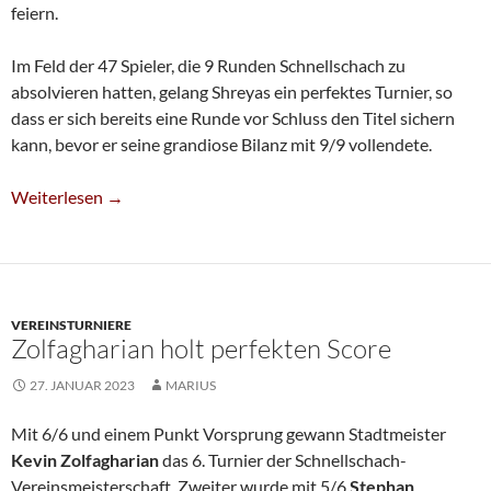
feiern.
Im Feld der 47 Spieler, die 9 Runden Schnellschach zu
absolvieren hatten, gelang Shreyas ein perfektes Turnier, so
dass er sich bereits eine Runde vor Schluss den Titel sichern
kann, bevor er seine grandiose Bilanz mit 9/9 vollendete.
Shreyas Shivkumar Ist U10-Niederrheinmeister
Weiterlesen
→
VEREINSTURNIERE
Zolfagharian holt perfekten Score
27. JANUAR 2023
MARIUS
Mit 6/6 und einem Punkt Vorsprung gewann Stadtmeister
Kevin Zolfagharian
das 6. Turnier der Schnellschach-
Vereinsmeisterschaft. Zweiter wurde mit 5/6
Stephan