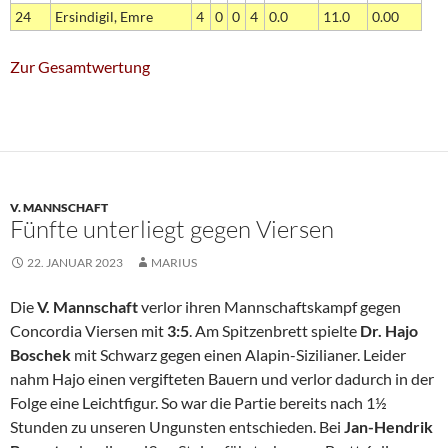
24
Ersindigil, Emre
4
0
0
4
0.0
11.0
0.00
Zur Gesamtwertung
V. MANNSCHAFT
Fünfte unterliegt gegen Viersen
22. JANUAR 2023
MARIUS
Die
V. Mannschaft
verlor ihren Mannschaftskampf gegen
Concordia Viersen mit
3:5
. Am Spitzenbrett spielte
Dr. Hajo
Boschek
mit Schwarz gegen einen Alapin-Sizilianer. Leider
nahm Hajo einen vergifteten Bauern und verlor dadurch in der
Folge eine Leichtfigur. So war die Partie bereits nach 1½
Stunden zu unseren Ungunsten entschieden. Bei
Jan-Hendrik