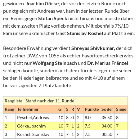
gewinnen.
Joachim Görke,
der vor der letzten Runde noch
punktgleich mit Andreas war, kam in der letzten Runde über
ein Remis gegen
Stefan Speck
nicht hinaus und musste daher
mit dem zweiten Platz vorlieb nehmen. Mit ebenfalls 7½/10
kam unsere ukrainischer Gast
Stanislav Koshel
auf Platz 3 ein.
Besondere Erwähnung verdient
Shreyas Shivkumar,
der sich
trotz einer DWZ von 1056 als echter Favoritenschreck erwies
und nicht nur
Wolfgang Steinbach
und
Dr. Marius Fränzel
schlagen konnte, sondern auch dem Turniersieger eine seiner
beiden Niederlagen beibrachte und so mit 4/10 auf einem
hervorragenden 7. Platz landete!
Rangliste: Stand nach der 11. Runde
Rang
Teilnehmer
G
S
R
V
Punkte
SoBer
Siege
1
Peschel,Andreas
10
8
0
2
8.0
35.50
8
2
Görke,Joachim
10
7
1
2
7.5
34.00
7
3
Koshel, Stanislav
10
7
1
2
7.5
30.50
7