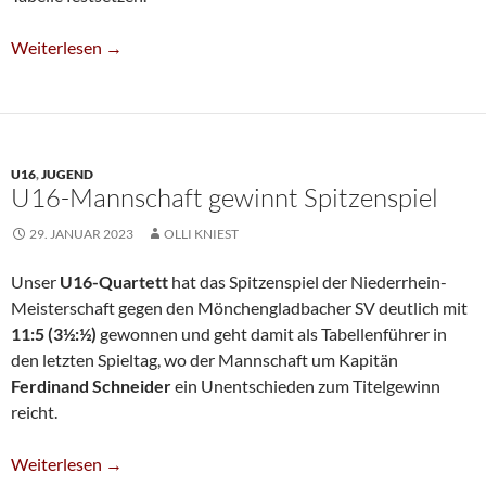
Sechste Beim OTV Deutlich Überlegen
Weiterlesen
→
U16
,
JUGEND
U16-Mannschaft gewinnt Spitzenspiel
29. JANUAR 2023
OLLI KNIEST
Unser
U16-Quartett
hat das Spitzenspiel der Niederrhein-
Meisterschaft gegen den Mönchengladbacher SV deutlich mit
11:5 (3½:½)
gewonnen und geht damit als Tabellenführer in
den letzten Spieltag, wo der Mannschaft um Kapitän
Ferdinand Schneider
ein Unentschieden zum Titelgewinn
reicht.
U16-Mannschaft Gewinnt Spitzenspiel
Weiterlesen
→