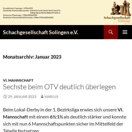
Zum
Inhalt
springen
Suchen
Schachgesellschaft Solingen e.V.
PRIMÄR
MENÜ
Monatsarchiv: Januar 2023
VI. MANNSCHAFT
Sechste beim OTV deutlich überlegen
29. JANUAR 2023
MARIUS
Beim Lokal-Derby in der 1. Bezirksliga erwies sich unsere
VI.
Mannschaft
mit einem
6½:1½
als deutlich stärker und konnte
sich mit nun 6 Mannschaftspunkten sicher im Mittelfeld der
Tabelle festsetzen.