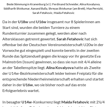
Beste Stimmung in Kranenburg (v.l.): Ferdinand Schneider, Alina Kovalyova,
Siddharth Shivkumar, Aanand Balla, Shreyas Shivkumar (am Brett), Max Pernizki,
Sarah Fetahovic, Maida Fetahovic
Da in der
U18w
und
U16w
insgesamt nur 8 Spielerinnen am
Start sind, wurden die beiden Turniere zu einem
Rundenturnier zusammen gelegt, werden aber nach
Altersklassen getrennt gewertet.
Sarah Fetahovic
hat sich
offenbar bei der Deutschen Vereinsmeisterschaft U20w in der
Vorwoche gut eingespielt und konnte bereits in der zweiten
Runde das Spitzenduell gegen die knapp vor ihr gesetzte Eva
Malmström (Issum) gewinnen, so dass sie nun mit 4/4 alleine
an der Tabellenspitze liegt.
Alina Kovalyova
hatte als Zweite
der U14w-Bezirksmeisterschaft leider keinen Freiplatz für die
entsprechende Niederrheinmeisterschaft erhalten und startet
daher in der
U16w
, wo sie bisher noch auf das erste
Erfolgserlebnis wartet.
In besagter
U14w
-Konkurrenz liegt
Maida Fetahovic
mit 2½/4