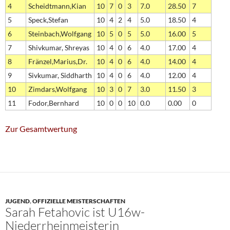
4
Scheidtmann,Kian
10
7
0
3
7.0
28.50
7
5
Speck,Stefan
10
4
2
4
5.0
18.50
4
6
Steinbach,Wolfgang
10
5
0
5
5.0
16.00
5
7
Shivkumar, Shreyas
10
4
0
6
4.0
17.00
4
8
Fränzel,Marius,Dr.
10
4
0
6
4.0
14.00
4
9
Sivkumar, Siddharth
10
4
0
6
4.0
12.00
4
10
Zimdars,Wolfgang
10
3
0
7
3.0
11.50
3
11
Fodor,Bernhard
10
0
0
10
0.0
0.00
0
Zur Gesamtwertung
JUGEND
,
OFFIZIELLE MEISTERSCHAFTEN
Sarah Fetahovic ist U16w-
Niederrheinmeisterin