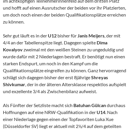
im achtköpfigen Teilnehmerinnenfeld auf dem dritten Platz
und hofft auf einen Ausrutscher der beiden vor ihr Platzierten,
um doch noch einen der beiden Qualifikationsplätze erreichen
zu können.
Sehr gut läuft es in der
U12
bisher für
Janis Meijers
, der mit
4/4 an der Tabellenspitze liegt. Dagegen spielte
Dima
Kovalyov
zweimal mt den weißen Steinen zu ungeduldig und
wurde dafür mit 2 Niederlagen bestraft. Er benötigt nun einen
starken Endspurt, um noch in den Kampf um die
Qualifikationsplätze eingreifen zu können. Ganz hervorragend
schlägt sich dagegen bisher der erst 8jährige
Shreyas
Shivkumar
, der in der älteren Altersklasse respektlos aufspielt
und exzellente 3/4 als Zwischenbilanz aufweist.
Als Fünfter der Setzliste macht sich
Batuhan Gülcan
durchaus
Hoffnungen auf eine NRW-Qualifikation in der
U14
. Nach
einer Niederlage gegen einen der Topfavoriten Luka Xue
(Düsseldorfer SV) liegt er aktuell mit 2½/4 auf dem geteilten