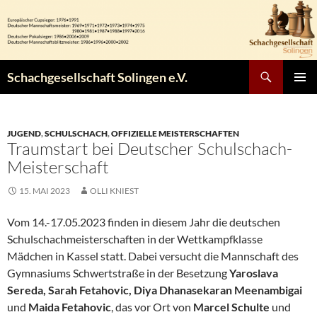
Zum
Inhalt
springen
Suchen
Schachgesellschaft Solingen e.V.
PRIMÄR
MENÜ
JUGEND
,
SCHULSCHACH
,
OFFIZIELLE MEISTERSCHAFTEN
Traumstart bei Deutscher Schulschach-
Meisterschaft
15. MAI 2023
OLLI KNIEST
Vom 14.-17.05.2023 finden in diesem Jahr die deutschen
Schulschachmeisterschaften in der Wettkampfklasse
Mädchen in Kassel statt. Dabei versucht die Mannschaft des
Gymnasiums Schwertstraße in der Besetzung
Yaroslava
Sereda, Sarah Fetahovic, Diya Dhanasekaran Meenambigai
und
Maida Fetahovic
, das vor Ort von
Marcel Schulte
und