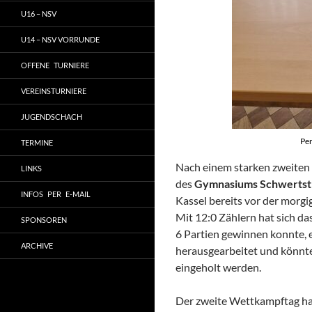
U16 – NSV
U14 – NSV VORRUNDE
OFFENE TURNIERE
VEREINSTURNIERE
JUGENDSCHACH
Per
TERMINE
Nach einem starken zweiten 
LINKS
des
Gymnasiums Schwertst
INFOS PER E-MAIL
Kassel bereits vor der morgi
Mit 12:0 Zählern hat sich d
SPONSOREN
6 Partien gewinnen konnte,
ARCHIVE
herausgearbeitet und könnte
eingeholt werden.
Der zweite Wettkampftag ha