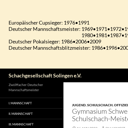
Zum
Inhalt
springen
Suchen
Schachgesellschaft Solingen e.V.
Zwölffacher Deutscher
Mannschaftsmeister
I. MANNSCHAFT
JUGEND
,
SCHULSCHACH
,
OFFIZIE
Gymnasium Schwert
II. MANNSCHAFT
Schulschach-Meiste
III. MANNSCHAFT