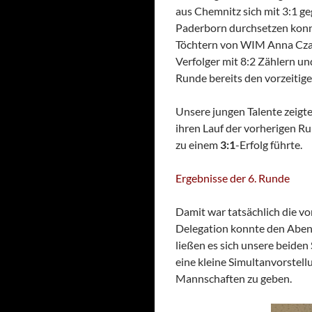
aus Chemnitz sich mit 3:1
Paderborn durchsetzen konn
Töchtern von WIM Anna Czaec
Verfolger mit 8:2 Zählern und
Runde bereits den vorzeitig
Unsere jungen Talente zeigt
ihren Lauf der vorherigen Ru
zu einem
3:1
-Erfolg führte.
Ergebnisse der 6. Runde
Damit war tatsächlich die vo
Delegation konnte den Abend
ließen es sich unsere beiden
eine kleine Simultanvorstel
Mannschaften zu geben.