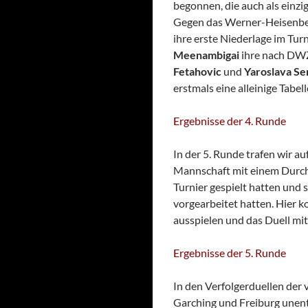
begonnen, die auch als einzi
Gegen das Werner-Heisenb
ihre erste Niederlage im Tur
Meenambigai
ihre nach DWZ
Fetahovic
und
Yaroslava Se
erstmals eine alleinige Tabe
Ergebnisse der 4. Runde
In der 5. Runde trafen wir a
Mannschaft mit einem Durchs
Turnier gespielt hatten und 
vorgearbeitet hatten. Hier 
ausspielen und das Duell mi
Ergebnisse der 5. Runde
In den Verfolgerduellen der
Garching und Freiburg unen