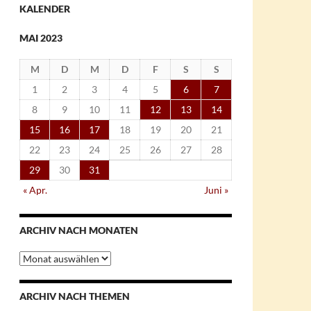
KALENDER
MAI 2023
M
D
M
D
F
S
S
1
2
3
4
5
6
7
8
9
10
11
12
13
14
15
16
17
18
19
20
21
22
23
24
25
26
27
28
29
30
31
« Apr.
Juni »
ARCHIV NACH MONATEN
Archiv
nach
Monaten
ARCHIV NACH THEMEN