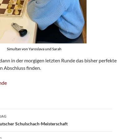
Simultan von Yaroslava und Sarah
l dann in der morgigen letzten Runde das bisher perfekte
n Abschluss finden.
unde
avigation
RAG
eutscher Schulschach-Meisterschaft
G