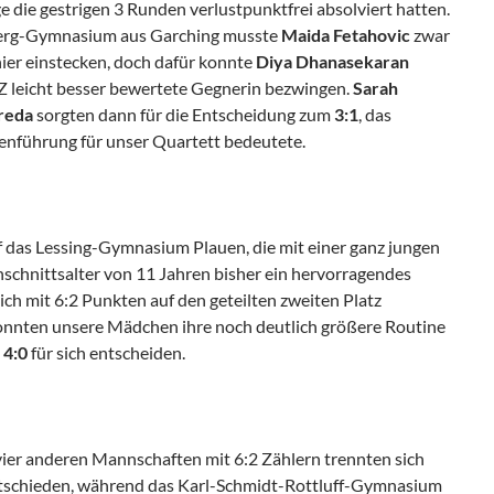
ge die gestrigen 3 Runden verlustpunktfrei absolviert hatten.
erg-Gymnasium aus Garching musste
Maida Fetahovic
zwar
nier einstecken, doch dafür konnte
Diya Dhanasekaran
 leicht besser bewertete Gegnerin bezwingen.
Sarah
reda
sorgten dann für die Entscheidung zum
3:1
, das
llenführung für unser Quartett bedeutete.
uf das Lessing-Gymnasium Plauen, die mit einer ganz jungen
chnittsalter von 11 Jahren bisher ein hervorragendes
sich mit 6:2 Punkten auf den geteilten zweiten Platz
konnten unsere Mädchen ihre noch deutlich größere Routine
t
4:0
für sich entscheiden.
 vier anderen Mannschaften mit 6:2 Zählern trennten sich
tschieden, während das Karl-Schmidt-Rottluff-Gymnasium