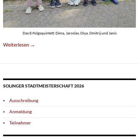
Das Erfolgsquintett: Dima, Jaroslav, Diya, Dmitrij und Janis
Tabellenführung Vor Der Schlussrunde: U14 Auf Erfolgskurs!
Weiterlesen
→
SOLINGER STADTMEISTERSCHAFT 2026
Ausschreibung
Anmeldung
Teilnehmer