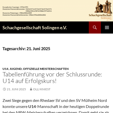
Zum
Inhalt
springen
Suchen
Schachgesellschaft Solingen e.V.
PRIMÄR
MENÜ
Tagesarchiv: 21. Juni 2025
U14
,
JUGEND
,
OFFIZIELLE MEISTERSCHAFTEN
Tabellenführung vor der Schlussrunde:
U14 auf Erfolgskurs!
21. JUNI 2025
OLLI KNIEST
Zwei Siege gegen den Rhedaer SV und den SV Mülheim Nord
konnte unsere
U14
-Mannschaft in der heutigen Doppelrunde
bei den NRW-Meisterschaften verzeichnen. Damit geht sie als