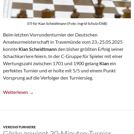
5/5 für Kian Scheidtmann (Foto: Ingrid Schulz/DSB)
Beim letzten Vorrundenturnier der Deutschen
Amateurmeisterschaft in Travemünde vom 23.-25.05.2025
konnte
Kian Scheidtmann
den bisher größten Erfolg seiner
Schachkarriere feiern. In der C-Gruppe für Spieler mit einer
Wertungszahl zwischen 1701 und 1900 gelang
Kian
ein
perfektes Turnier und er holte mit 5/5 und einem Punkt
Vorsprung auf die Verfolger den Turniersieg.
Perfektes Turnier Für Kian Scheidtmann In Travemünde
Weiterlesen
→
VEREINSTURNIERE
Görke gewinnt 30-Minuten-Turnier