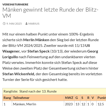
VEREINSTURNIERE
Mänken gewinnt letzte Runde der Blitz-
VM
9. MAI 2025
MARIUS
Mit nur einem halben Punkt unter einem 100%-Ergebnis
sicherte sich
Merlin Mänken
den Sieg bei der letzten Runde
der Blitz-VM 2024/2025. Zweiter wurde mit 11/13
Uli
Waagener,
vor
Stefan Speck
(10/13), der wiederum
Georg
Loriguillo
nach Feinwertung auf den undankbaren vierten
Platz verwies. Immerhin konnte sich Stefan Speck auf diese
Weise den zweiten Platz der Gesamtwertung sichern hinter
Stefan Wickenfeld,
der den Gesamtsieg bereits im vorletzten
Turnier der Serie für sich gesichert hatte.
Rangliste: Stand nach der 13. Runde
Rang
Teilnehmer
NWZ
G
S
R
V
Punk
1
Mänken, Merlin
2023
13
12
1
0
12.5