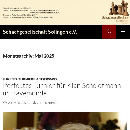
Zum
Inhalt
springen
Suchen
Schachgesellschaft Solingen e.V.
PRIMÄR
MENÜ
Monatsarchiv: Mai 2025
JUGEND
,
TURNIERE ANDERSWO
Perfektes Turnier für Kian Scheidtmann
in Travemünde
25. MAI 2025
OLLI KNIEST