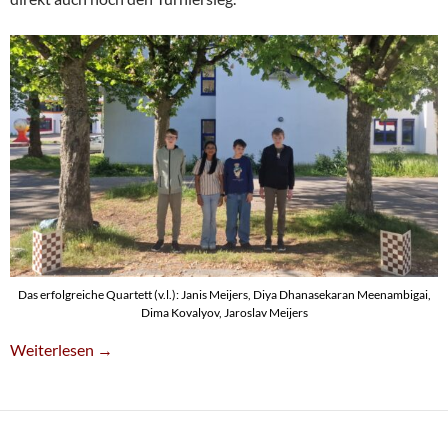
Das erfolgreiche Quartett (v.l.): Janis Meijers, Diya Dhanasekaran Meenambigai,
Dima Kovalyov, Jaroslav Meijers
U14-Team Siegt Beim NRW-Qualifikationsturnier
Weiterlesen
→