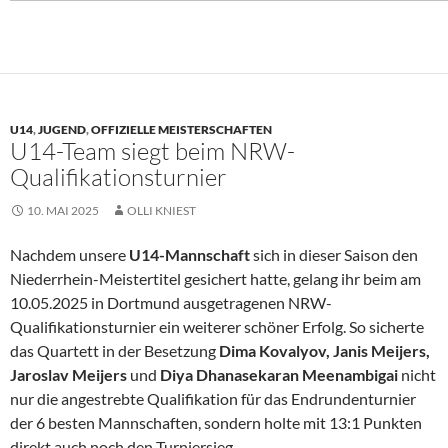
U14
,
JUGEND
,
OFFIZIELLE MEISTERSCHAFTEN
U14-Team siegt beim NRW-
Qualifikationsturnier
10. MAI 2025
OLLI KNIEST
Nachdem unsere
U14-Mannschaft
sich in dieser Saison den
Niederrhein-Meistertitel gesichert hatte, gelang ihr beim am
10.05.2025 in Dortmund ausgetragenen NRW-
Qualifikationsturnier ein weiterer schöner Erfolg. So sicherte
das Quartett in der Besetzung
Dima Kovalyov, Janis Meijers,
Jaroslav Meijers
und
Diya Dhanasekaran Meenambigai
nicht
nur die angestrebte Qualifikation für das Endrundenturnier
der 6 besten Mannschaften, sondern holte mit 13:1 Punkten
direkt auch noch den Turniersieg.