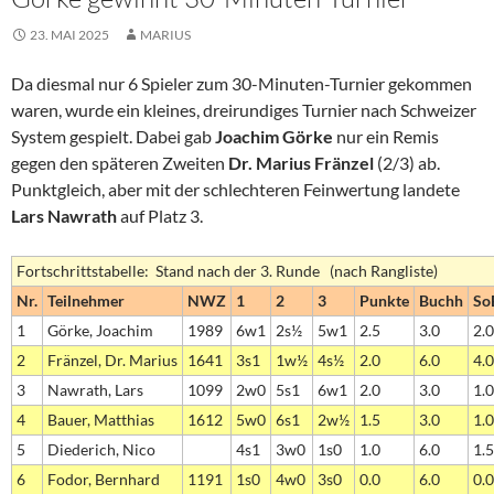
23. MAI 2025
MARIUS
Da diesmal nur 6 Spieler zum 30-Minuten-Turnier gekommen
waren, wurde ein kleines, dreirundiges Turnier nach Schweizer
System gespielt. Dabei gab
Joachim Görke
nur ein Remis
gegen den späteren Zweiten
Dr. Marius Fränzel
(2/3) ab.
Punktgleich, aber mit der schlechteren Feinwertung landete
Lars Nawrath
auf Platz 3.
Fortschrittstabelle: Stand nach der 3. Runde (nach Rangliste)
Nr.
Teilnehmer
NWZ
1
2
3
Punkte
Buchh
So
1
Görke, Joachim
1989
6w1
2s½
5w1
2.5
3.0
2.
2
Fränzel, Dr. Marius
1641
3s1
1w½
4s½
2.0
6.0
4.
3
Nawrath, Lars
1099
2w0
5s1
6w1
2.0
3.0
1.
4
Bauer, Matthias
1612
5w0
6s1
2w½
1.5
3.0
1.
5
Diederich, Nico
4s1
3w0
1s0
1.0
6.0
1.
6
Fodor, Bernhard
1191
1s0
4w0
3s0
0.0
6.0
0.