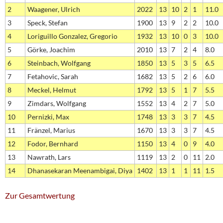
2
Waagener, Ulrich
2022
13
10
2
1
11.0
3
Speck, Stefan
1900
13
9
2
2
10.0
4
Loriguillo Gonzalez, Gregorio
1932
13
10
0
3
10.0
5
Görke, Joachim
2010
13
7
2
4
8.0
6
Steinbach, Wolfgang
1850
13
5
3
5
6.5
7
Fetahovic, Sarah
1682
13
5
2
6
6.0
8
Meckel, Helmut
1792
13
5
1
7
5.5
9
Zimdars, Wolfgang
1552
13
4
2
7
5.0
10
Pernizki, Max
1748
13
3
3
7
4.5
11
Fränzel, Marius
1670
13
3
3
7
4.5
12
Fodor, Bernhard
1150
13
4
0
9
4.0
13
Nawrath, Lars
1119
13
2
0
11
2.0
14
Dhanasekaran Meenambigai, Diya
1402
13
1
1
11
1.5
Zur Gesamtwertung