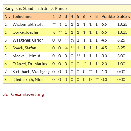
Rangliste: Stand nach der 7. Runde
Nr.
Teilnehmer
1
2
3
4
5
6
7
8
Punkte
SoBerg
1
Wickenfeld,Stefan
**
½
1
1
1
1
1
1
6.5
18.25
1
Görke, Joachim
½
**
1
1
1
1
1
1
6.5
18.25
3
Waagener, Ulrich
0
0
**
½
1
1
1
1
4.5
8.25
3
Speck, Stefan
0
0
½
**
1
1
1
1
4.5
8.25
5
Meckel,Helmut
0
0
0
0
**
1
1
1
3.0
3.00
6
Fränzel, Dr. Marius
0
0
0
0
0
**
1
1
2.0
1.00
7
Steinbach, Wolfgang
0
0
0
0
0
0
**
1
1.0
0.00
8
Diededrich, Nico
0
0
0
0
0
0
0
**
0.0
0.00
Zur Gesamtwertung